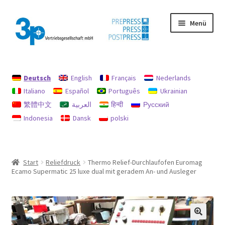
Zur
Zum
Menü
Navigation
Inhalt
springen
springen
Start
Deutsch
English
Français
Nederlands
Datenschutz
Italiano
Español
Português
Ukrainian
繁體中文
العربية
हिन्दी
Русский
Gebrauchtmaschinen
Indonesia
Dansk
polski
Impressum
Mein Konto
Start
Reliefdruck
Thermo Relief-Durchlaufofen Euromag
Ecamo Supermatic 25 luxe dual mit geradem An- und Ausleger
Richtlinie für Rückerstattungen und Rückgaben