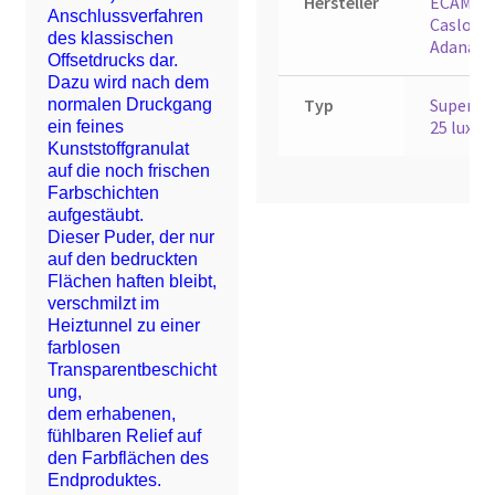
Hersteller
ECAMO /
Anschlussverfahren
Caslon /
des klassischen
Adana
Offsetdrucks dar.
Dazu wird nach dem
Typ
Superma
normalen Druckgang
25 luxe d
ein feines
Kunststoffgranulat
auf die noch frischen
Farbschichten
aufgestäubt.
Dieser Puder, der nur
auf den bedruckten
Flächen haften bleibt,
verschmilzt im
Heiztunnel zu einer
farblosen
Transparentbeschicht
ung,
dem erhabenen,
fühlbaren Relief auf
den Farbflächen des
Endproduktes.