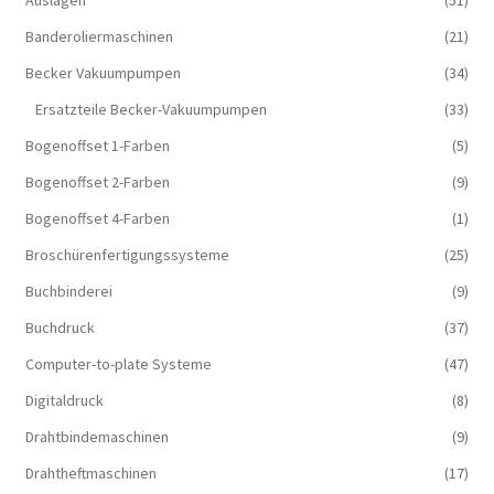
Banderoliermaschinen
(21)
Becker Vakuumpumpen
(34)
Ersatzteile Becker-Vakuumpumpen
(33)
Bogenoffset 1-Farben
(5)
Bogenoffset 2-Farben
(9)
Bogenoffset 4-Farben
(1)
Broschürenfertigungssysteme
(25)
Buchbinderei
(9)
Buchdruck
(37)
Computer-to-plate Systeme
(47)
Digitaldruck
(8)
Drahtbindemaschinen
(9)
Drahtheftmaschinen
(17)