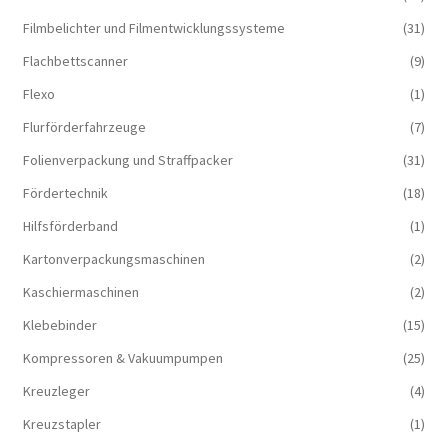
Filmbelichter und Filmentwicklungssysteme
(31)
Flachbettscanner
(9)
Flexo
(1)
Flurförderfahrzeuge
(7)
Folienverpackung und Straffpacker
(31)
Fördertechnik
(18)
Hilfsförderband
(1)
Kartonverpackungsmaschinen
(2)
Kaschiermaschinen
(2)
Klebebinder
(15)
Kompressoren & Vakuum­pumpen
(25)
Kreuzleger
(4)
Kreuzstapler
(1)