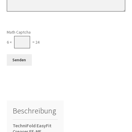
Math Captcha
6 ×
= 24
Beschreibung
TechniFold EasyFit
Creaser EF-MF