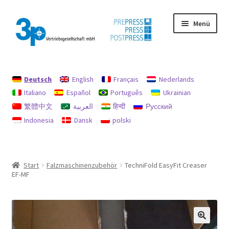
Zur
Zum
Menü
Navigation
Inhalt
springen
springen
Start
Deutsch
English
Français
Nederlands
Datenschutz
Italiano
Español
Português
Ukrainian
繁體中文
العربية
हिन्दी
Русский
Gebrauchtmaschinen
Indonesia
Dansk
polski
Impressum
Mein Konto
Start
Falzmaschinenzubehör
TechniFold EasyFit Creaser
EF-MF
Richtlinie für Rückerstattungen und Rückgaben