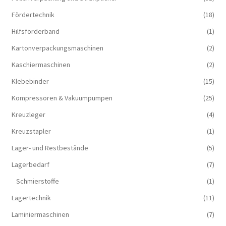
Fördertechnik
(18)
Hilfsförderband
(1)
Kartonverpackungsmaschinen
(2)
Kaschiermaschinen
(2)
Klebebinder
(15)
Kompressoren & Vakuum­pumpen
(25)
Kreuzleger
(4)
Kreuzstapler
(1)
Lager- und Restbestände
(5)
Lagerbedarf
(7)
Schmierstoffe
(1)
Lagertechnik
(11)
Laminiermaschinen
(7)