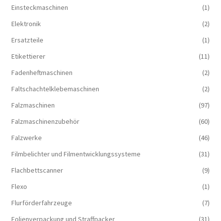
Einsteckmaschinen
(1)
Elektronik
(2)
Ersatzteile
(1)
Etikettierer
(11)
Fadenheftmaschinen
(2)
Faltschachtelklebemaschinen
(2)
Falzmaschinen
(97)
Falzmaschinenzubehör
(60)
Falzwerke
(46)
Filmbelichter und Filmentwicklungssysteme
(31)
Flachbettscanner
(9)
Flexo
(1)
Flurförderfahrzeuge
(7)
Folienverpackung und Straffpacker
(31)