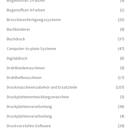
Bogenoffset 2-Farben
(9)
Bogenoffset 4-Farben
(1)
Broschürenfertigungssysteme
(25)
Buchbinderei
(9)
Buchdruck
(37)
Computer-to-plate Systeme
(47)
Digitaldruck
(8)
Drahtbindemaschinen
(9)
Drahtheftmaschinen
(17)
Druckmaschinenzubehör und Ersatzteile
(107)
Druckplattenentwicklungsmaschine
(3)
Druckplattenverarbeitung
(38)
Druckplattenverarbeitung
(4)
Druckvorstufen-Software
(29)