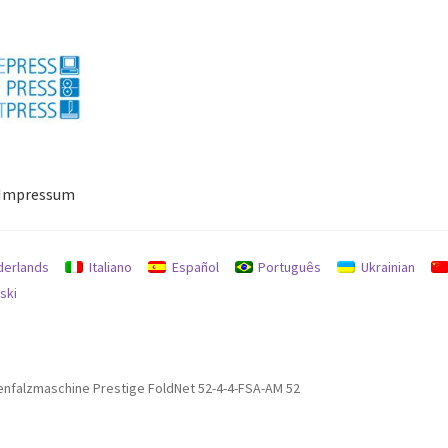
Impressum
ressum
Mein Konto
Richtlinie für Rückerstattungen und Rückgab
derlands
Italiano
Español
Português
Ukrainian
ski
enfalzmaschine Prestige FoldNet 52-4-4-FSA-AM 52