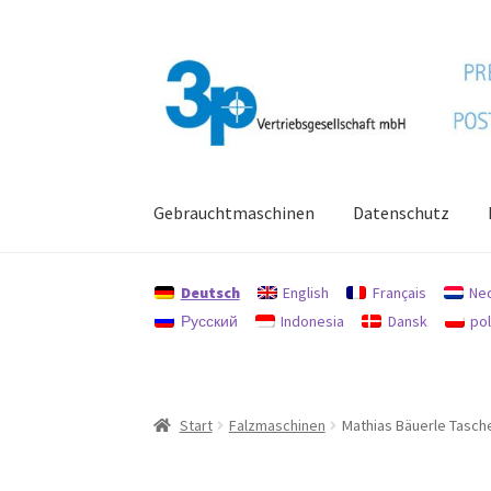
Zur
Zum
Navigation
Inhalt
springen
springen
Gebrauchtmaschinen
Datenschutz
Start
Datenschutz
Gebrauchtmaschinen
Imp
Deutsch
English
Français
Ne
Русский
Indonesia
Dansk
pol
Start
Falzmaschinen
Mathias Bäuerle Tasch