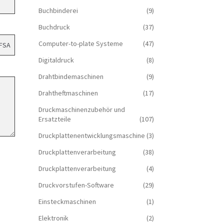
Buchbinderei
(9)
Buchdruck
(37)
Computer-to-plate Systeme
(47)
Digitaldruck
(8)
Drahtbindemaschinen
(9)
Drahtheftmaschinen
(17)
Druckmaschinenzubehör und
Ersatzteile
(107)
Druckplattenentwicklungsmaschine
(3)
Druckplattenverarbeitung
(38)
Druckplattenverarbeitung
(4)
Druckvorstufen-Software
(29)
Einsteckmaschinen
(1)
Elektronik
(2)