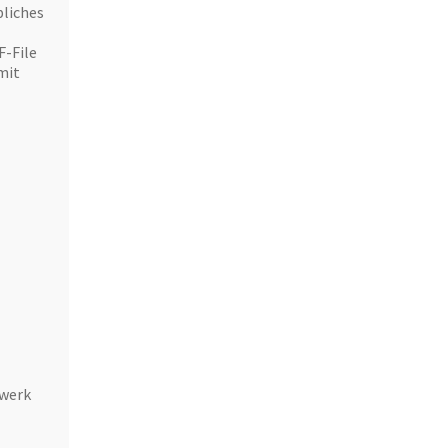
bliches
F-File
mit
zwerk