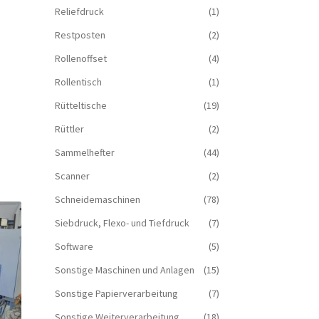
Reliefdruck
(1)
Restposten
(2)
Rollenoffset
(4)
Rollentisch
(1)
Rütteltische
(19)
Rüttler
(2)
Sammelhefter
(44)
Scanner
(2)
Schneidemaschinen
(78)
Siebdruck, Flexo- und Tiefdruck
(7)
Software
(5)
Sonstige Maschinen und Anlagen
(15)
Sonstige Papierverarbeitung
(7)
Sonstige Weiterverarbeitung
(18)