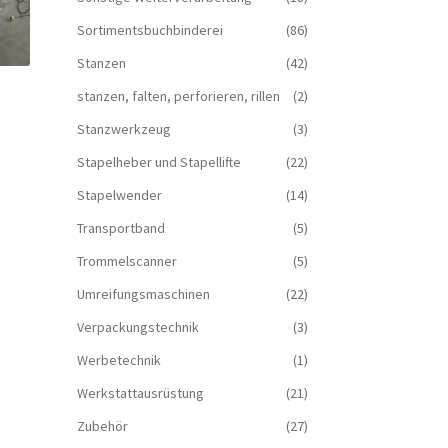
Sortimentsbuchbinderei
(86)
Stanzen
(42)
stanzen, falten, perforieren, rillen
(2)
Stanzwerkzeug
(3)
Stapelheber und Stapellifte
(22)
Stapelwender
(14)
Transportband
(5)
Trommelscanner
(5)
Umreifungsmaschinen
(22)
Verpackungstechnik
(3)
Werbetechnik
(1)
Werkstattausrüstung
(21)
Zubehör
(27)