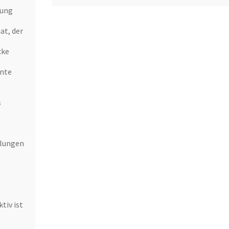
lung
t, der
cke
ente
s
llungen
tiv ist