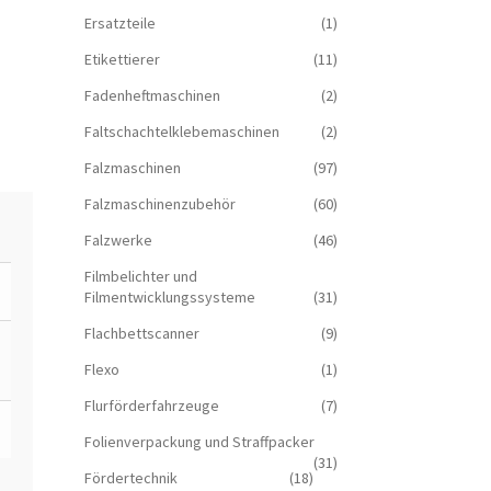
Ersatzteile
(1)
Etikettierer
(11)
Fadenheftmaschinen
(2)
Faltschachtelklebemaschinen
(2)
Falzmaschinen
(97)
Falzmaschinenzubehör
(60)
Falzwerke
(46)
Filmbelichter und
Filmentwicklungssysteme
(31)
Flachbettscanner
(9)
Flexo
(1)
Flurförderfahrzeuge
(7)
Folienverpackung und Straffpacker
(31)
Fördertechnik
(18)