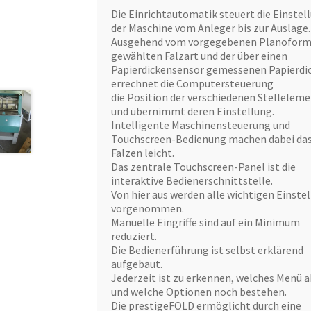
Die Einrichtautomatik steuert die Einstel
der Maschine vom Anleger bis zur Auslage.
Ausgehend vom vorgegebenen Planoforma
gewählten Falzart und der über einen
Papierdickensensor gemessenen Papierdi
errechnet die Computersteuerung
die Position der verschiedenen Stellelem
und übernimmt deren Einstellung.
Intelligente Maschinensteuerung und
Touchscreen-Bedienung machen dabei da
Falzen leicht.
Das zentrale Touchscreen-Panel ist die
interaktive Bedienerschnittstelle.
Von hier aus werden alle wichtigen Einste
vorgenommen.
Manuelle Eingriffe sind auf ein Minimum
reduziert.
Die Bedienerführung ist selbst erklärend
aufgebaut.
Jederzeit ist zu erkennen, welches Menü ak
und welche Optionen noch bestehen.
Die prestigeFOLD ermöglicht durch eine