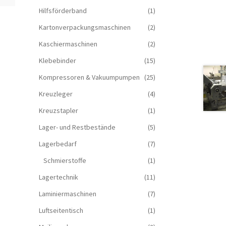
Hilfsförderband
(1)
Kartonverpackungsmaschinen
(2)
Kaschiermaschinen
(2)
Klebebinder
(15)
Kompressoren & Vakuum­pumpen
(25)
Kreuzleger
(4)
Kreuzstapler
(1)
Lager- und Restbestände
(5)
Lagerbedarf
(7)
Schmierstoffe
(1)
Lagertechnik
(11)
Laminiermaschinen
(7)
Luftseitentisch
(1)