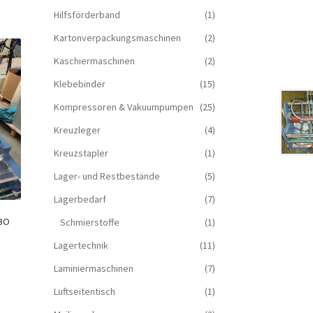
Hilfsförderband
(1)
Kartonverpackungsmaschinen
(2)
Kaschiermaschinen
(2)
Klebebinder
(15)
Kompressoren & Vakuum­pumpen
(25)
Kreuzleger
(4)
Kreuzstapler
(1)
Lager- und Restbestände
(5)
Lagerbedarf
(7)
MBO
Schmierstoffe
(1)
Lagertechnik
(11)
Laminiermaschinen
(7)
Luftseitentisch
(1)