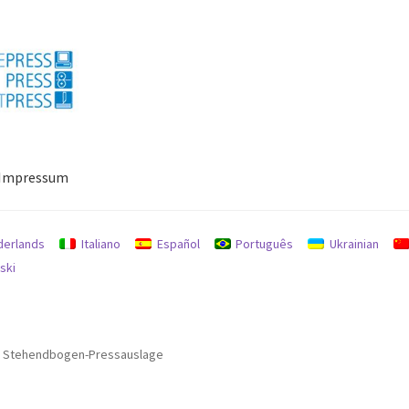
Impressum
ressum
Mein Konto
Richtlinie für Rückerstattungen und Rückgab
derlands
Italiano
Español
Português
Ukrainian
ski
 D Stehendbogen-Pressauslage