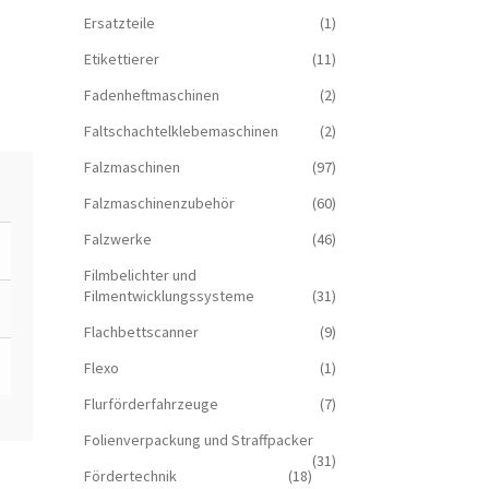
Ersatzteile
(1)
Etikettierer
(11)
Fadenheftmaschinen
(2)
Faltschachtelklebemaschinen
(2)
Falzmaschinen
(97)
Falzmaschinenzubehör
(60)
Falzwerke
(46)
Filmbelichter und
Filmentwicklungssysteme
(31)
Flachbettscanner
(9)
Flexo
(1)
Flurförderfahrzeuge
(7)
Folienverpackung und Straffpacker
(31)
Fördertechnik
(18)