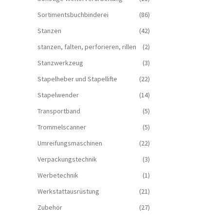
Sortimentsbuchbinderei
(86)
Stanzen
(42)
stanzen, falten, perforieren, rillen
(2)
Stanzwerkzeug
(3)
Stapelheber und Stapellifte
(22)
Stapelwender
(14)
Transportband
(5)
Trommelscanner
(5)
Umreifungsmaschinen
(22)
Verpackungstechnik
(3)
Werbetechnik
(1)
Werkstattausrüstung
(21)
Zubehör
(27)