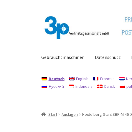
Zur
Zum
Navigation
Inhalt
springen
springen
Gebrauchtmaschinen
Datenschutz
Start
Datenschutz
Gebrauchtmaschinen
Imp
Deutsch
English
Français
Ne
Русский
Indonesia
Dansk
pol
Start
Auslagen
Heidelberg Stahl SBP-M 46