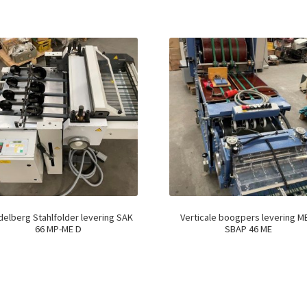
delberg Stahlfolder levering SAK
Verticale boogpers levering 
66 MP-ME D
SBAP 46 ME