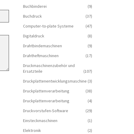
Buchbinderei
(9)
Buchdruck
(37)
Computer-to-plate Systeme
(47)
Digitaldruck
(8)
Drahtbindemaschinen
(9)
Drahtheftmaschinen
(17)
Druckmaschinenzubehör und
Ersatzteile
(107)
Druckplattenentwicklungsmaschine
(3)
Druckplattenverarbeitung
(38)
Druckplattenverarbeitung
(4)
Druckvorstufen-Software
(29)
Einsteckmaschinen
(1)
Elektronik
(2)