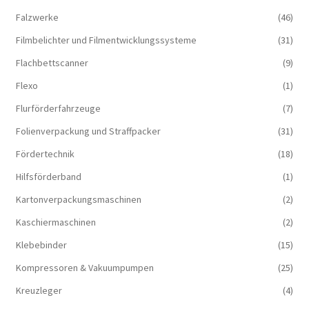
Falzwerke
(46)
Filmbelichter und Filmentwicklungssysteme
(31)
Flachbettscanner
(9)
Flexo
(1)
Flurförderfahrzeuge
(7)
Folienverpackung und Straffpacker
(31)
Fördertechnik
(18)
Hilfsförderband
(1)
Kartonverpackungsmaschinen
(2)
Kaschiermaschinen
(2)
Klebebinder
(15)
Kompressoren & Vakuum­pumpen
(25)
Kreuzleger
(4)