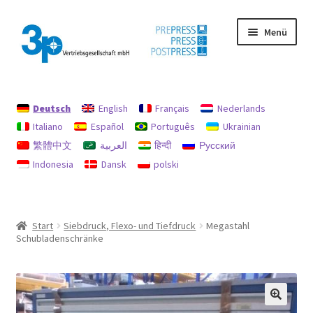
Zur
Zum
Menü
Navigation
Inhalt
springen
springen
Start
Deutsch
English
Français
Nederlands
Datenschutz
Italiano
Español
Português
Ukrainian
繁體中文
العربية
हिन्दी
Русский
Gebrauchtmaschinen
Indonesia
Dansk
polski
Impressum
Mein Konto
Start
Siebdruck, Flexo- und Tiefdruck
Megastahl
Schubladenschränke
Richtlinie für Rückerstattungen und Rückgaben