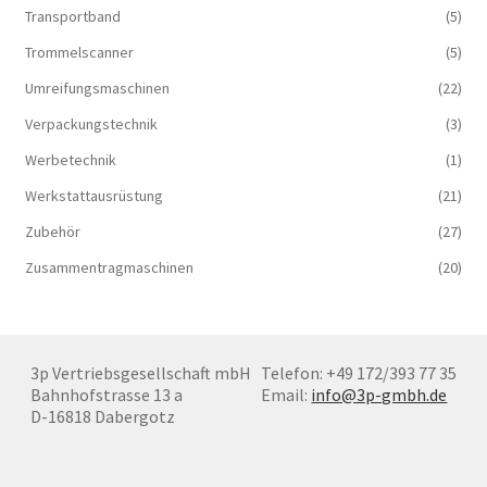
Transportband
(5)
Trommelscanner
(5)
Umreifungsmaschinen
(22)
Verpackungstechnik
(3)
Werbetechnik
(1)
Werkstattausrüstung
(21)
Zubehör
(27)
Zusammentragmaschinen
(20)
3p Vertriebsgesellschaft mbH
Telefon: +49 172/393 77 35
Bahnhofstrasse 13 a
Email:
info@3p-gmbh.de
D-16818 Dabergotz