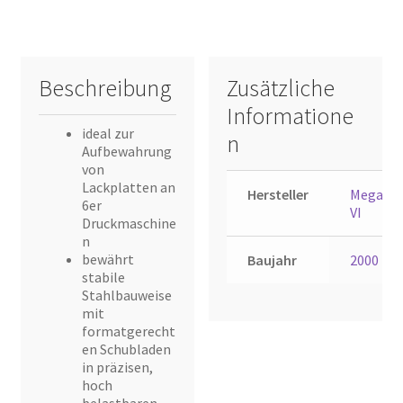
Beschreibung
Zusätzliche
Informatione
ideal zur
n
Aufbewahrung
von
Lackplatten an
Hersteller
Megasta
6er
VI
Druckmaschine
n
bewährt
Baujahr
2000
stabile
Stahlbauweise
mit
formatgerecht
en Schubladen
in präzisen,
hoch
belastbaren