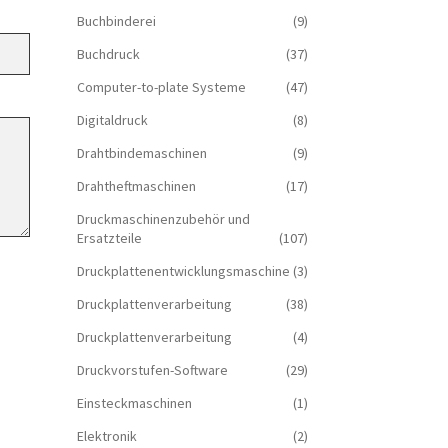
Buchbinderei
(9)
Buchdruck
(37)
Computer-to-plate Systeme
(47)
Digitaldruck
(8)
Drahtbindemaschinen
(9)
Drahtheftmaschinen
(17)
Druckmaschinenzubehör und
Ersatzteile
(107)
Druckplattenentwicklungsmaschine
(3)
Druckplattenverarbeitung
(38)
Druckplattenverarbeitung
(4)
Druckvorstufen-Software
(29)
Einsteckmaschinen
(1)
Elektronik
(2)