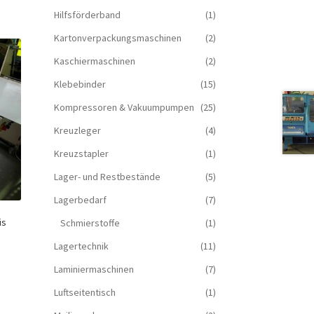
Hilfsförderband
(1)
Kartonverpackungsmaschinen
(2)
Kaschiermaschinen
(2)
Klebebinder
(15)
Kompressoren & Vakuum­pumpen
(25)
Kreuzleger
(4)
Kreuzstapler
(1)
Lager- und Restbestände
(5)
Lagerbedarf
(7)
is
Schmierstoffe
(1)
Lagertechnik
(11)
Laminiermaschinen
(7)
Luftseitentisch
(1)