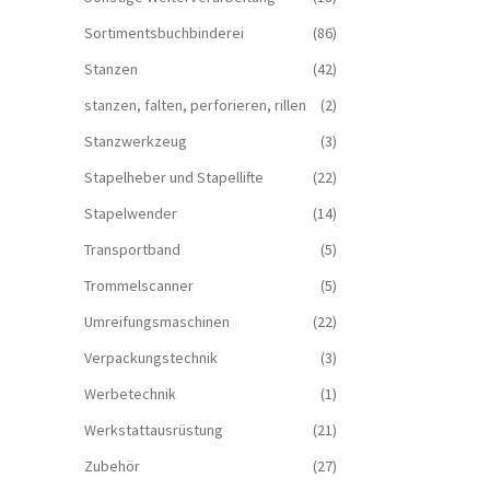
Sortimentsbuchbinderei
(86)
Stanzen
(42)
stanzen, falten, perforieren, rillen
(2)
Stanzwerkzeug
(3)
Stapelheber und Stapellifte
(22)
Stapelwender
(14)
Transportband
(5)
Trommelscanner
(5)
Umreifungsmaschinen
(22)
Verpackungstechnik
(3)
Werbetechnik
(1)
Werkstattausrüstung
(21)
Zubehör
(27)