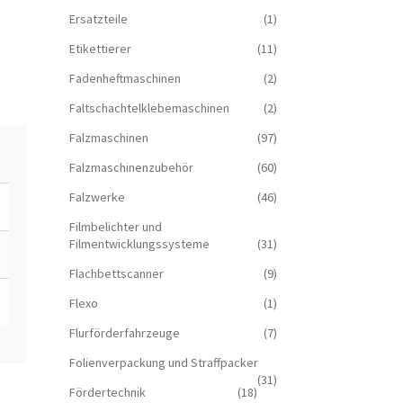
Ersatzteile
(1)
Etikettierer
(11)
Fadenheftmaschinen
(2)
Faltschachtelklebemaschinen
(2)
Falzmaschinen
(97)
Falzmaschinenzubehör
(60)
Falzwerke
(46)
Filmbelichter und
Filmentwicklungssysteme
(31)
Flachbettscanner
(9)
Flexo
(1)
Flurförderfahrzeuge
(7)
Folienverpackung und Straffpacker
(31)
Fördertechnik
(18)