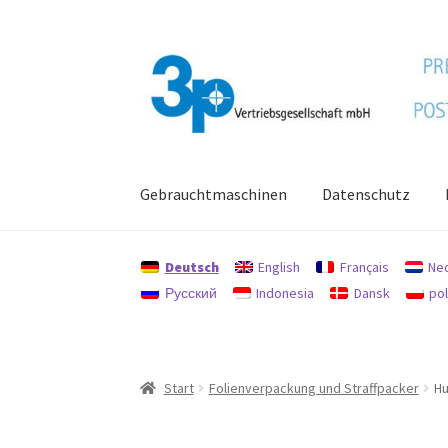
Zur
Zum
Navigation
Inhalt
springen
springen
Gebrauchtmaschinen
Datenschutz
Start
Datenschutz
Gebrauchtmaschinen
Imp
Deutsch
English
Français
Ne
Русский
Indonesia
Dansk
pol
Start
Folienverpackung und Straffpacker
Hu