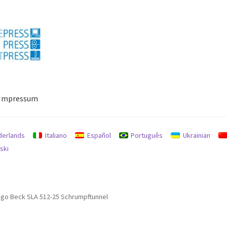
Impressum
ressum
Mein Konto
Richtlinie für Rückerstattungen und Rückgab
derlands
Italiano
Español
Português
Ukrainian
ski
go Beck SLA 512-25 Schrumpftunnel