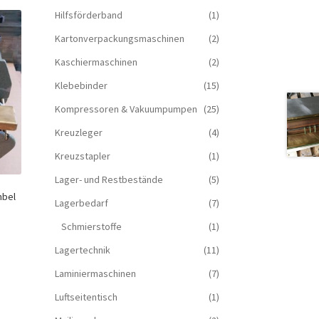
Hilfsförderband
(1)
Kartonverpackungsmaschinen
(2)
Kaschiermaschinen
(2)
Klebebinder
(15)
Kompressoren & Vakuum­pumpen
(25)
Kreuzleger
(4)
Kreuzstapler
(1)
Lager- und Restbestände
(5)
mbel
Lagerbedarf
(7)
Schmierstoffe
(1)
Lagertechnik
(11)
Laminiermaschinen
(7)
Luftseitentisch
(1)