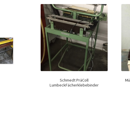
Schmedt PräColl
Mü
LumbeckFächerklebebinder