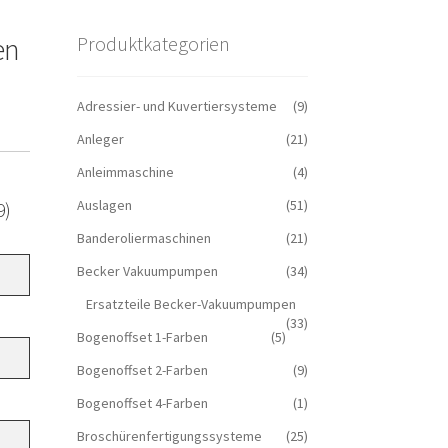
en
Produktkategorien
Adressier- und Kuvertiersysteme
(9)
Anleger
(21)
Anleimmaschine
(4)
Auslagen
(51)
9)
Banderoliermaschinen
(21)
Becker Vakuumpumpen
(34)
Ersatzteile Becker-Vakuumpumpen
(33)
Bogenoffset 1-Farben
(5)
Bogenoffset 2-Farben
(9)
Bogenoffset 4-Farben
(1)
Broschürenfertigungssysteme
(25)