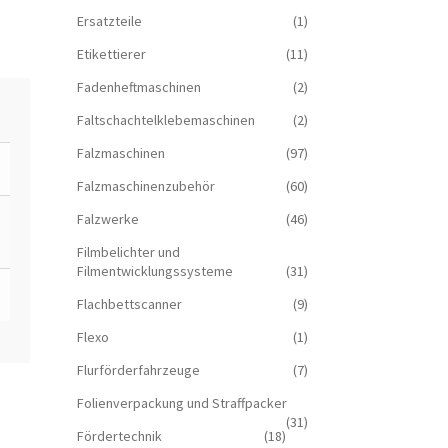
Ersatzteile
(1)
Etikettierer
(11)
Fadenheftmaschinen
(2)
Faltschachtelklebemaschinen
(2)
Falzmaschinen
(97)
Falzmaschinenzubehör
(60)
Falzwerke
(46)
Filmbelichter und
Filmentwicklungssysteme
(31)
Flachbettscanner
(9)
Flexo
(1)
Flurförderfahrzeuge
(7)
Folienverpackung und Straffpacker
(31)
Fördertechnik
(18)