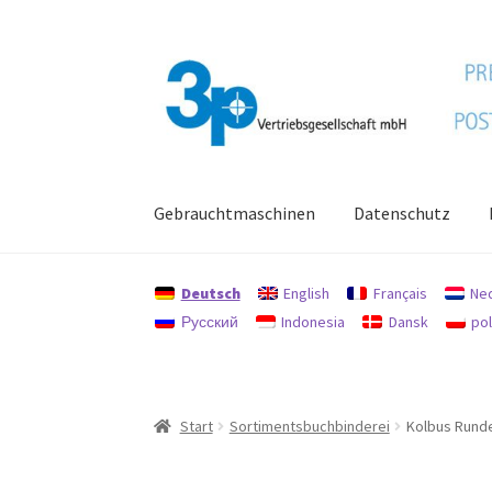
Zur
Zum
Navigation
Inhalt
springen
springen
Gebrauchtmaschinen
Datenschutz
Start
Datenschutz
Gebrauchtmaschinen
Imp
Deutsch
English
Français
Ne
Русский
Indonesia
Dansk
pol
Start
Sortimentsbuchbinderei
Kolbus Rund