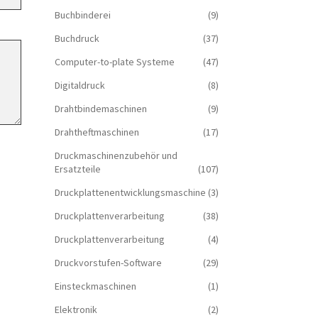
Buchbinderei
(9)
Buchdruck
(37)
Computer-to-plate Systeme
(47)
Digitaldruck
(8)
Drahtbindemaschinen
(9)
Drahtheftmaschinen
(17)
Druckmaschinenzubehör und
Ersatzteile
(107)
Druckplattenentwicklungsmaschine
(3)
Druckplattenverarbeitung
(38)
Druckplattenverarbeitung
(4)
Druckvorstufen-Software
(29)
Einsteckmaschinen
(1)
Elektronik
(2)