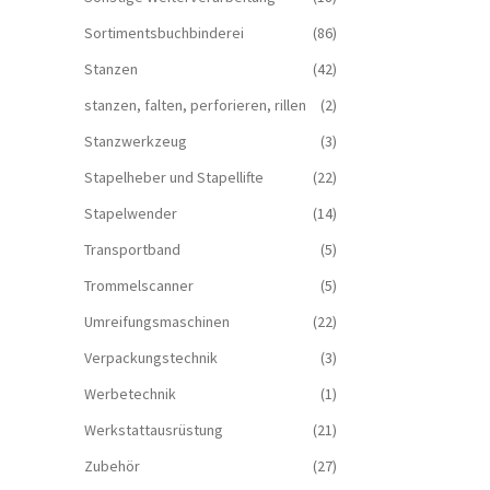
Sortimentsbuchbinderei
(86)
Stanzen
(42)
stanzen, falten, perforieren, rillen
(2)
Stanzwerkzeug
(3)
Stapelheber und Stapellifte
(22)
Stapelwender
(14)
Transportband
(5)
Trommelscanner
(5)
Umreifungsmaschinen
(22)
Verpackungstechnik
(3)
Werbetechnik
(1)
Werkstattausrüstung
(21)
Zubehör
(27)