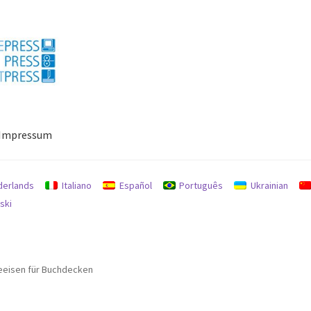
Impressum
ressum
Mein Konto
Richtlinie für Rückerstattungen und Rückgab
derlands
Italiano
Español
Português
Ukrainian
ski
eeisen für Buchdecken