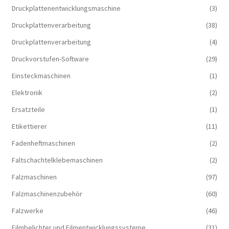
Druckplattenentwicklungsmaschine
(3)
Druckplattenverarbeitung
(38)
Druckplattenverarbeitung
(4)
Druckvorstufen-Software
(29)
Einsteckmaschinen
(1)
Elektronik
(2)
Ersatzteile
(1)
Etikettierer
(11)
Fadenheftmaschinen
(2)
Faltschachtelklebemaschinen
(2)
Falzmaschinen
(97)
Falzmaschinenzubehör
(60)
Falzwerke
(46)
Filmbelichter und Filmentwicklungssysteme
(31)