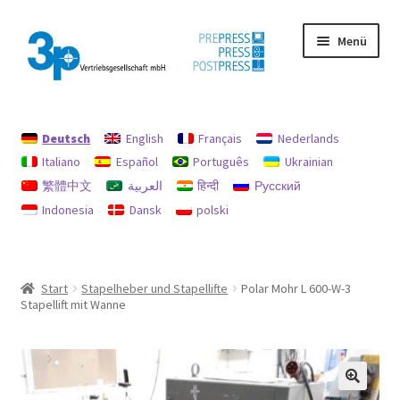
Zur
Zum
Menü
Navigation
Inhalt
springen
springen
Start
Deutsch
English
Français
Nederlands
Datenschutz
Italiano
Español
Português
Ukrainian
繁體中文
العربية
हिन्दी
Русский
Gebrauchtmaschinen
Indonesia
Dansk
polski
Impressum
Mein Konto
Start
Stapelheber und Stapellifte
Polar Mohr L 600-W-3
Stapellift mit Wanne
Richtlinie für Rückerstattungen und Rückgaben