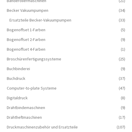
Banderoliermaschinen
(21)
Becker Vakuumpumpen
(34)
Ersatzteile Becker-Vakuumpumpen
(33)
Bogenoffset 1-Farben
(5)
Bogenoffset 2-Farben
(9)
Bogenoffset 4-Farben
(1)
Broschürenfertigungssysteme
(25)
Buchbinderei
(9)
Buchdruck
(37)
Computer-to-plate Systeme
(47)
Digitaldruck
(8)
Drahtbindemaschinen
(9)
Drahtheftmaschinen
(17)
Druckmaschinenzubehör und Ersatzteile
(107)