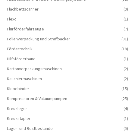
Flachbettscanner
(9)
Flexo
(1)
Flurförderfahrzeuge
(7)
Folienverpackung und Straffpacker
(31)
Fördertechnik
(18)
Hilfsförderband
(1)
Kartonverpackungsmaschinen
(2)
Kaschiermaschinen
(2)
Klebebinder
(15)
Kompressoren & Vakuum­pumpen
(25)
Kreuzleger
(4)
Kreuzstapler
(1)
Lager- und Restbestände
(5)