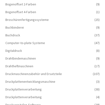
Bogenoffset 2-Farben
(9)
Bogenoffset 4-Farben
(1)
Broschürenfertigungssysteme
(25)
Buchbinderei
(9)
Buchdruck
(37)
Computer-to-plate Systeme
(47)
Digitaldruck
(8)
Drahtbindemaschinen
(9)
Drahtheftmaschinen
(17)
Druckmaschinenzubehör und Ersatzteile
(107)
Druckplattenentwicklungsmaschine
(3)
Druckplattenverarbeitung
(38)
Druckplattenverarbeitung
(4)
Druckvorstufen-Software
(29)