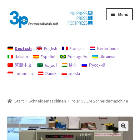
Zur
Zum
Menü
Navigation
Inhalt
springen
springen
Start
Deutsch
English
Français
Nederlands
Datenschutz
Italiano
Español
Português
Ukrainian
繁體中文
العربية
हिन्दी
Русский
Gebrauchtmaschinen
Indonesia
Dansk
polski
Impressum
Mein Konto
Start
Schneidemaschinen
Polar 58 EM Schneidemaschine
Richtlinie für Rückerstattungen und Rückgaben