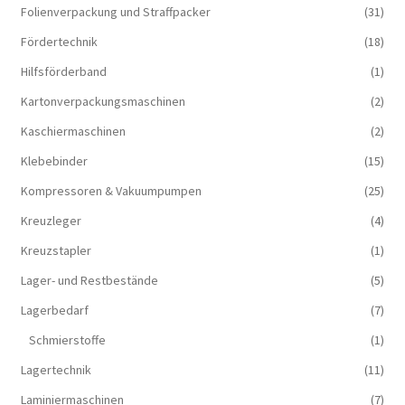
Folienverpackung und Straffpacker
(31)
Fördertechnik
(18)
Hilfsförderband
(1)
Kartonverpackungsmaschinen
(2)
Kaschiermaschinen
(2)
Klebebinder
(15)
Kompressoren & Vakuum­pumpen
(25)
Kreuzleger
(4)
Kreuzstapler
(1)
Lager- und Restbestände
(5)
Lagerbedarf
(7)
Schmierstoffe
(1)
Lagertechnik
(11)
Laminiermaschinen
(7)