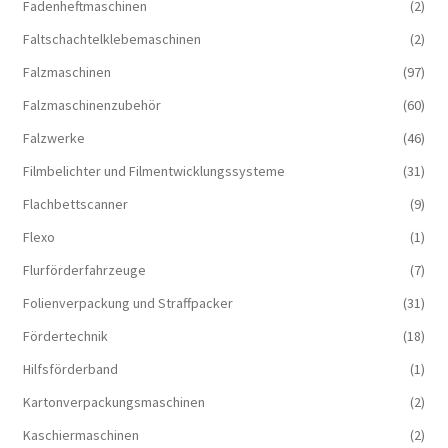
Fadenheftmaschinen
(2)
Faltschachtelklebemaschinen
(2)
Falzmaschinen
(97)
Falzmaschinenzubehör
(60)
Falzwerke
(46)
Filmbelichter und Filmentwicklungssysteme
(31)
Flachbettscanner
(9)
Flexo
(1)
Flurförderfahrzeuge
(7)
Folienverpackung und Straffpacker
(31)
Fördertechnik
(18)
Hilfsförderband
(1)
Kartonverpackungsmaschinen
(2)
Kaschiermaschinen
(2)