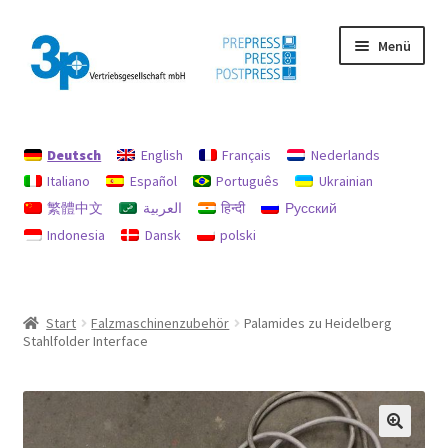
Zur
Zum
Menü
Navigation
Inhalt
springen
springen
Start
Deutsch
English
Français
Nederlands
Datenschutz
Italiano
Español
Português
Ukrainian
繁體中文
العربية
हिन्दी
Русский
Gebrauchtmaschinen
Indonesia
Dansk
polski
Impressum
Mein Konto
Start
Falzmaschinenzubehör
Palamides zu Heidelberg
Stahlfolder Interface
Richtlinie für Rückerstattungen und Rückgaben