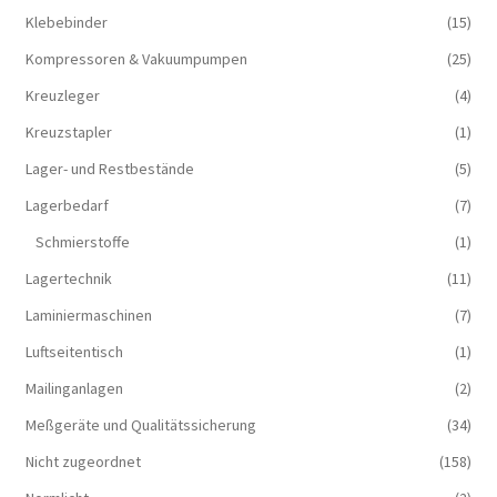
Klebebinder
(15)
Kompressoren & Vakuum­pumpen
(25)
Kreuzleger
(4)
Kreuzstapler
(1)
Lager- und Restbestände
(5)
Lagerbedarf
(7)
Schmierstoffe
(1)
Lagertechnik
(11)
Laminiermaschinen
(7)
Luftseitentisch
(1)
Mailinganlagen
(2)
Meßgeräte und Qualitätssicherung
(34)
Nicht zugeordnet
(158)