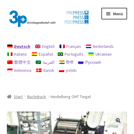
Zur
Zum
Menü
Navigation
Inhalt
springen
springen
Start
Deutsch
English
Français
Nederlands
Datenschutz
Italiano
Español
Português
Ukrainian
繁體中文
العربية
हिन्दी
Русский
Gebrauchtmaschinen
Indonesia
Dansk
polski
Impressum
Mein Konto
Start
Buchdruck
Heidelberg OHT Tiegel
Richtlinie für Rückerstattungen und Rückgaben