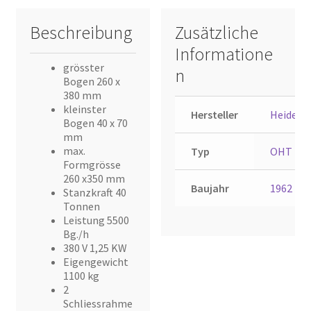
Beschreibung
Zusätzliche
Informatione
grösster
n
Bogen 260 x
380 mm
kleinster
Hersteller
Heidelb
Bogen 40 x 70
mm
max.
Typ
OHT
Formgrösse
260 x350 mm
Baujahr
1962
Stanzkraft 40
Tonnen
Leistung 5500
Bg./h
380 V 1,25 KW
Eigengewicht
1100 kg
2
Schliessrahme