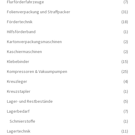
Flurförderfahrzeuge
(7)
Folienverpackung und Straffpacker
(31)
Fördertechnik
(18)
Hilfsförderband
(1)
Kartonverpackungsmaschinen
(2)
Kaschiermaschinen
(2)
Klebebinder
(15)
Kompressoren & Vakuum­pumpen
(25)
Kreuzleger
(4)
Kreuzstapler
(1)
Lager- und Restbestände
(5)
Lagerbedarf
(7)
Schmierstoffe
(1)
Lagertechnik
(11)