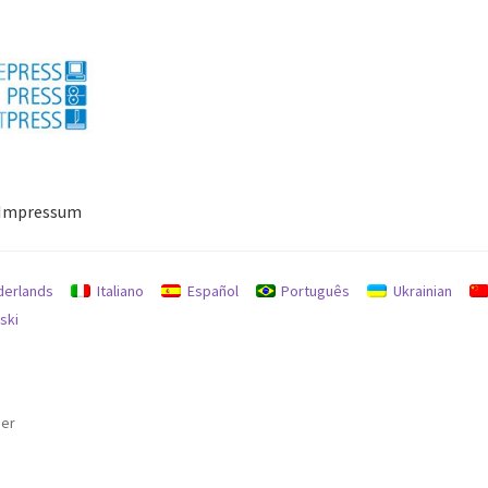
Impressum
ressum
Mein Konto
Richtlinie für Rückerstattungen und Rückgab
derlands
Italiano
Español
Português
Ukrainian
ski
der