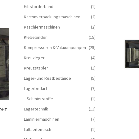
Hilfsförderband
(1)
Kartonverpackungsmaschinen
(2)
Kaschiermaschinen
(2)
Klebebinder
(15)
Kompressoren & Vakuum­pumpen
(25)
Kreuzleger
(4)
Kreuzstapler
(1)
Lager- und Restbestände
(5)
Lagerbedarf
(7)
Schmierstoffe
(1)
Lagertechnik
(11)
 OHT
Laminiermaschinen
(7)
Luftseitentisch
(1)