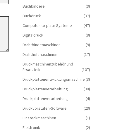
Buchbinderei
(9)
Buchdruck
(37)
Computer-to-plate Systeme
(47)
Digitaldruck
(8)
Drahtbindemaschinen
(9)
Drahtheftmaschinen
(17)
Druckmaschinenzubehör und
Ersatzteile
(107)
Druckplattenentwicklungsmaschine
(3)
Druckplattenverarbeitung
(38)
Druckplattenverarbeitung
(4)
Druckvorstufen-Software
(29)
Einsteckmaschinen
(1)
Elektronik
(2)