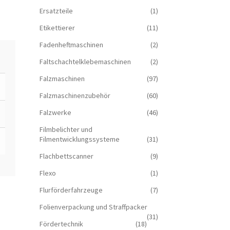
Ersatzteile
(1)
Etikettierer
(11)
Fadenheftmaschinen
(2)
Faltschachtelklebemaschinen
(2)
Falzmaschinen
(97)
Falzmaschinenzubehör
(60)
Falzwerke
(46)
Filmbelichter und
Filmentwicklungssysteme
(31)
Flachbettscanner
(9)
Flexo
(1)
Flurförderfahrzeuge
(7)
Folienverpackung und Straffpacker
(31)
Fördertechnik
(18)