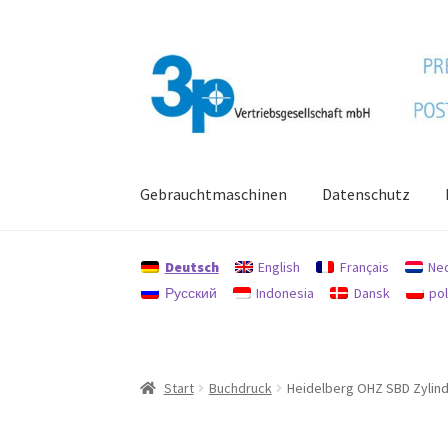
Zur
Zum
Navigation
Inhalt
springen
springen
Gebrauchtmaschinen
Datenschutz
Start
Datenschutz
Gebrauchtmaschinen
Imp
Deutsch
English
Français
Ne
Русский
Indonesia
Dansk
pol
Start
Buchdruck
Heidelberg OHZ SBD Zylin