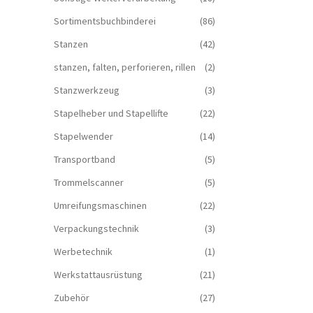
Sortimentsbuchbinderei
(86)
Stanzen
(42)
stanzen, falten, perforieren, rillen
(2)
Stanzwerkzeug
(3)
Stapelheber und Stapellifte
(22)
Stapelwender
(14)
Transportband
(5)
Trommelscanner
(5)
Umreifungsmaschinen
(22)
Verpackungstechnik
(3)
Werbetechnik
(1)
Werkstattausrüstung
(21)
Zubehör
(27)