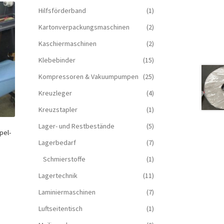
Hilfsförderband
(1)
Kartonverpackungsmaschinen
(2)
Kaschiermaschinen
(2)
Klebebinder
(15)
Kompressoren & Vakuum­pumpen
(25)
Kreuzleger
(4)
Kreuzstapler
(1)
Lager- und Restbestände
(5)
pel-
Lagerbedarf
(7)
Schmierstoffe
(1)
Lagertechnik
(11)
Laminiermaschinen
(7)
Luftseitentisch
(1)