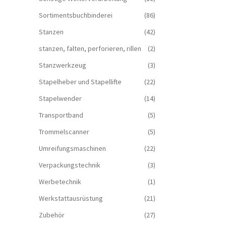
Sortimentsbuchbinderei
(86)
Stanzen
(42)
stanzen, falten, perforieren, rillen
(2)
Stanzwerkzeug
(3)
Stapelheber und Stapellifte
(22)
Stapelwender
(14)
Transportband
(5)
Trommelscanner
(5)
Umreifungsmaschinen
(22)
Verpackungstechnik
(3)
Werbetechnik
(1)
Werkstattausrüstung
(21)
Zubehör
(27)