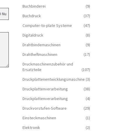
Buchbinderei
(9)
Buchdruck
(37)
Computer-to-plate Systeme
(47)
Digitaldruck
(8)
Drahtbindemaschinen
(9)
Drahtheftmaschinen
(17)
Druckmaschinenzubehör und
Ersatzteile
(107)
Druckplattenentwicklungsmaschine
(3)
Druckplattenverarbeitung
(38)
Druckplattenverarbeitung
(4)
Druckvorstufen-Software
(29)
Einsteckmaschinen
(1)
Elektronik
(2)