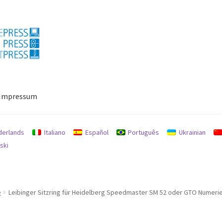
Impressum
ressum
Mein Konto
Richtlinie für Rückerstattungen und Rückgab
derlands
Italiano
Español
Português
Ukrainian
ski
e
Leibinger Sitzring für Heidelberg Speedmaster SM 52 oder GTO Numeri