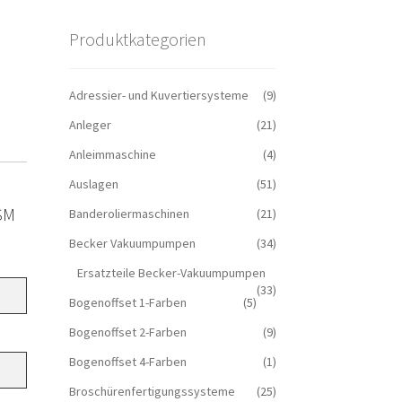
Produktkategorien
Adressier- und Kuvertiersysteme
(9)
Anleger
(21)
Anleimmaschine
(4)
Auslagen
(51)
 SM
Banderoliermaschinen
(21)
Becker Vakuumpumpen
(34)
Ersatzteile Becker-Vakuumpumpen
(33)
Bogenoffset 1-Farben
(5)
Bogenoffset 2-Farben
(9)
Bogenoffset 4-Farben
(1)
Broschürenfertigungssysteme
(25)