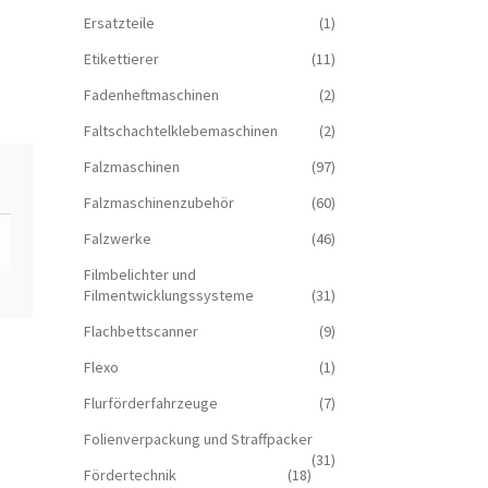
Ersatzteile
(1)
Etikettierer
(11)
Fadenheftmaschinen
(2)
Faltschachtelklebemaschinen
(2)
Falzmaschinen
(97)
Falzmaschinenzubehör
(60)
Falzwerke
(46)
Filmbelichter und
Filmentwicklungssysteme
(31)
Flachbettscanner
(9)
Flexo
(1)
Flurförderfahrzeuge
(7)
Folienverpackung und Straffpacker
(31)
Fördertechnik
(18)