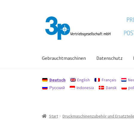
Zur
Zum
Navigation
Inhalt
springen
springen
Gebrauchtmaschinen
Datenschutz
Start
Datenschutz
Gebrauchtmaschinen
Imp
Deutsch
English
Français
Ne
Русский
Indonesia
Dansk
pol
Start
Druckmaschinenzubehör und Ersatzteil