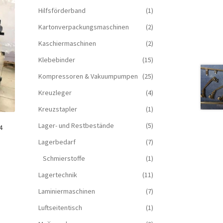
Hilfsförderband
(1)
Kartonverpackungsmaschinen
(2)
Kaschiermaschinen
(2)
Klebebinder
(15)
Kompressoren & Vakuum­pumpen
(25)
Kreuzleger
(4)
Kreuzstapler
(1)
Lager- und Restbestände
(5)
4
Lagerbedarf
(7)
Schmierstoffe
(1)
Lagertechnik
(11)
Laminiermaschinen
(7)
Luftseitentisch
(1)