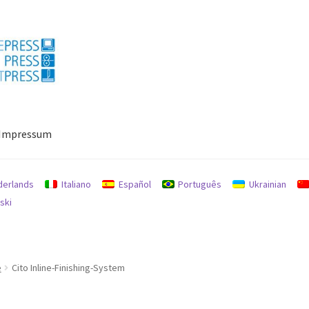
Impressum
ressum
Mein Konto
Richtlinie für Rückerstattungen und Rückgab
derlands
Italiano
Español
Português
Ukrainian
ski
e
Cito Inline-Finishing-System