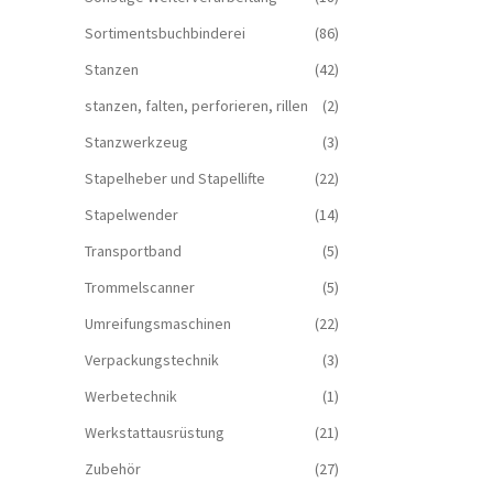
Sortimentsbuchbinderei
(86)
Stanzen
(42)
stanzen, falten, perforieren, rillen
(2)
Stanzwerkzeug
(3)
Stapelheber und Stapellifte
(22)
Stapelwender
(14)
Transportband
(5)
Trommelscanner
(5)
Umreifungsmaschinen
(22)
Verpackungstechnik
(3)
Werbetechnik
(1)
Werkstattausrüstung
(21)
Zubehör
(27)