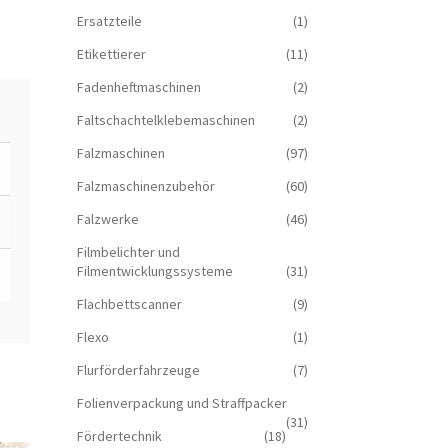
Ersatzteile
(1)
Etikettierer
(11)
Fadenheftmaschinen
(2)
Faltschachtelklebemaschinen
(2)
Falzmaschinen
(97)
Falzmaschinenzubehör
(60)
Falzwerke
(46)
Filmbelichter und
Filmentwicklungssysteme
(31)
Flachbettscanner
(9)
Flexo
(1)
Flurförderfahrzeuge
(7)
Folienverpackung und Straffpacker
(31)
Fördertechnik
(18)