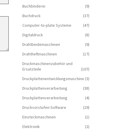
Buchbinderei
(9)
Buchdruck
(37)
Computer-to-plate Systeme
(47)
Digitaldruck
(8)
Drahtbindemaschinen
(9)
Drahtheftmaschinen
(17)
Druckmaschinenzubehör und
Ersatzteile
(107)
Druckplattenentwicklungsmaschine
(3)
Druckplattenverarbeitung
(38)
Druckplattenverarbeitung
(4)
Druckvorstufen-Software
(29)
Einsteckmaschinen
(1)
Elektronik
(2)