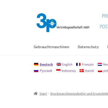
Zur
Zum
Navigation
Inhalt
springen
springen
Gebrauchtmaschinen
Datenschutz
Start
Datenschutz
Gebrauchtmaschinen
Imp
Deutsch
English
Français
Ne
Русский
Indonesia
Dansk
pol
Start
Druckmaschinenzubehör und Ersatzteil