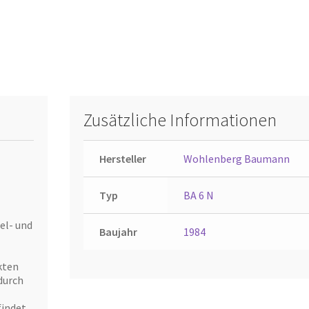
Zusätzliche Informationen
Hersteller
Wohlenberg Baumann
Typ
BA 6 N
el- und
Baujahr
1984
kten
 durch
findet