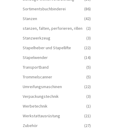
Sortimentsbuchbinderei
(86)
Stanzen
(42)
stanzen, falten, perforieren, rillen
(2)
Stanzwerkzeug
(3)
Stapelheber und Stapellifte
(22)
Stapelwender
(14)
Transportband
(5)
Trommelscanner
(5)
Umreifungsmaschinen
(22)
Verpackungstechnik
(3)
Werbetechnik
(1)
Werkstattausrüstung
(21)
Zubehör
(27)