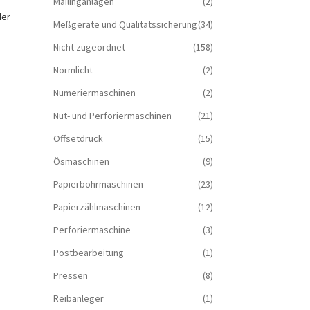
Mailinganlagen
(2)
der
Meßgeräte und Qualitätssicherung
(34)
Nicht zugeordnet
(158)
Normlicht
(2)
Numeriermaschinen
(2)
Nut- und Perforiermaschinen
(21)
Offsetdruck
(15)
Ösmaschinen
(9)
Papierbohrmaschinen
(23)
Papierzählmaschinen
(12)
Perforiermaschine
(3)
Postbearbeitung
(1)
Pressen
(8)
Reibanleger
(1)