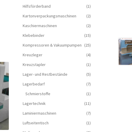
Hilfsförderband
(1)
Kartonverpackungsmaschinen
(2)
Kaschiermaschinen
(2)
Klebebinder
(15)
Kompressoren & Vakuum­pumpen
(25)
Kreuzleger
(4)
Kreuzstapler
(1)
Lager- und Restbestände
(5)
Lagerbedarf
(7)
Schmierstoffe
(1)
Lagertechnik
(11)
Laminiermaschinen
(7)
Luftseitentisch
(1)