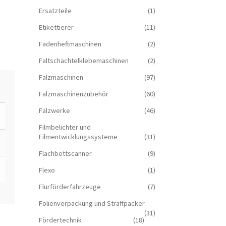
Ersatzteile
(1)
Etikettierer
(11)
Fadenheftmaschinen
(2)
Faltschachtelklebemaschinen
(2)
Falzmaschinen
(97)
Falzmaschinenzubehör
(60)
Falzwerke
(46)
Filmbelichter und
Filmentwicklungssysteme
(31)
Flachbettscanner
(9)
Flexo
(1)
Flurförderfahrzeuge
(7)
Folienverpackung und Straffpacker
(31)
Fördertechnik
(18)