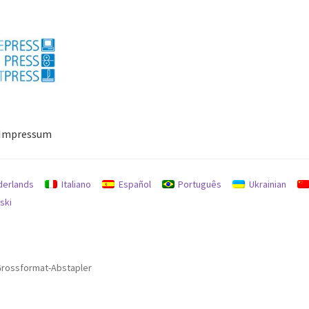
Impressum
ressum
Mein Konto
Richtlinie für Rückerstattungen und Rückgab
derlands
Italiano
Español
Português
Ukrainian
ski
Grossformat-Abstapler