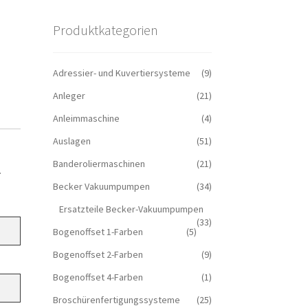
Produktkategorien
Adressier- und Kuvertiersysteme
(9)
Anleger
(21)
Anleimmaschine
(4)
Auslagen
(51)
Banderoliermaschinen
(21)
.
Becker Vakuumpumpen
(34)
Ersatzteile Becker-Vakuumpumpen
(33)
Bogenoffset 1-Farben
(5)
Bogenoffset 2-Farben
(9)
Bogenoffset 4-Farben
(1)
Broschürenfertigungssysteme
(25)