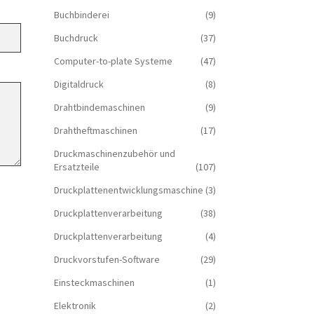
Buchbinderei
(9)
Buchdruck
(37)
Computer-to-plate Systeme
(47)
Digitaldruck
(8)
Drahtbindemaschinen
(9)
Drahtheftmaschinen
(17)
Druckmaschinenzubehör und
Ersatzteile
(107)
Druckplattenentwicklungsmaschine
(3)
Druckplattenverarbeitung
(38)
Druckplattenverarbeitung
(4)
Druckvorstufen-Software
(29)
Einsteckmaschinen
(1)
Elektronik
(2)