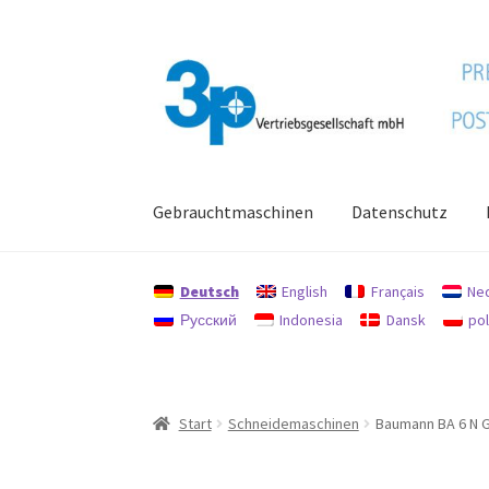
Zur
Zum
Navigation
Inhalt
springen
springen
Gebrauchtmaschinen
Datenschutz
Start
Datenschutz
Gebrauchtmaschinen
Imp
Deutsch
English
Français
Ne
Русский
Indonesia
Dansk
pol
Start
Schneidemaschinen
Baumann BA 6 N 