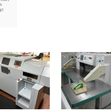
ch
ägt