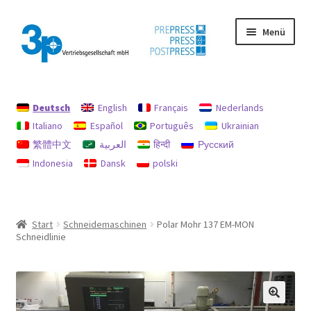
Zur
Zum
Menü
Navigation
Inhalt
springen
springen
Start
Deutsch
English
Français
Nederlands
Datenschutz
Italiano
Español
Português
Ukrainian
繁體中文
العربية
हिन्दी
Русский
Gebrauchtmaschinen
Indonesia
Dansk
polski
Impressum
Mein Konto
Start
Schneidemaschinen
Polar Mohr 137 EM-MON
Schneidlinie
Richtlinie für Rückerstattungen und Rückgaben