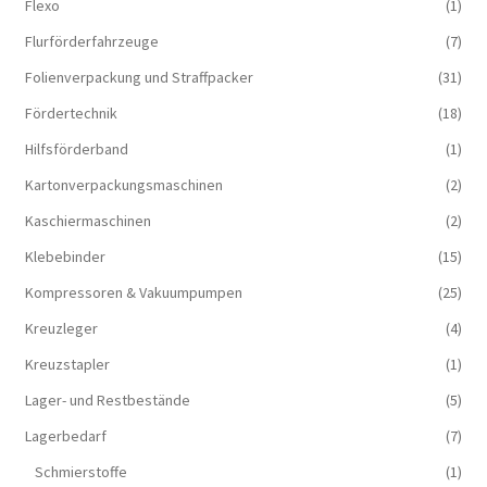
Flexo
(1)
Flurförderfahrzeuge
(7)
Folienverpackung und Straffpacker
(31)
Fördertechnik
(18)
Hilfsförderband
(1)
Kartonverpackungsmaschinen
(2)
Kaschiermaschinen
(2)
Klebebinder
(15)
Kompressoren & Vakuum­pumpen
(25)
Kreuzleger
(4)
Kreuzstapler
(1)
Lager- und Restbestände
(5)
Lagerbedarf
(7)
Schmierstoffe
(1)