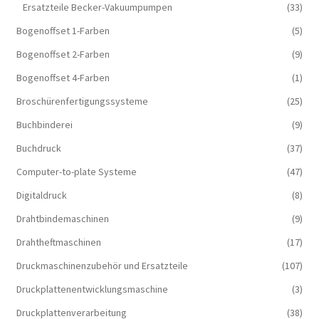
Ersatzteile Becker-Vakuumpumpen
(33)
Bogenoffset 1-Farben
(5)
Bogenoffset 2-Farben
(9)
Bogenoffset 4-Farben
(1)
Broschürenfertigungssysteme
(25)
Buchbinderei
(9)
Buchdruck
(37)
Computer-to-plate Systeme
(47)
Digitaldruck
(8)
Drahtbindemaschinen
(9)
Drahtheftmaschinen
(17)
Druckmaschinenzubehör und Ersatzteile
(107)
Druckplattenentwicklungsmaschine
(3)
Druckplattenverarbeitung
(38)