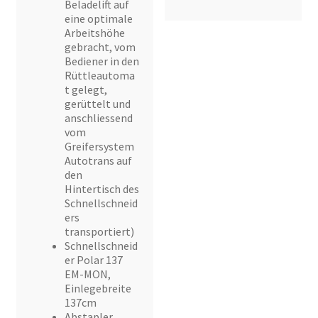
Beladelift auf
eine optimale
Arbeitshöhe
gebracht, vom
Bediener in den
Rüttleautoma
t gelegt,
gerüttelt und
anschliessend
vom
Greifersystem
Autotrans auf
den
Hintertisch des
Schnellschneid
ers
transportiert)
Schnellschneid
er Polar 137
EM-MON,
Einlegebreite
137cm
Abstapler