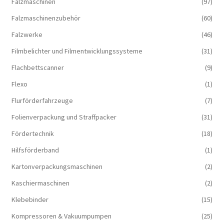
Falzmaschinen
(97)
Falzmaschinenzubehör
(60)
Falzwerke
(46)
Filmbelichter und Filmentwicklungssysteme
(31)
Flachbettscanner
(9)
Flexo
(1)
Flurförderfahrzeuge
(7)
Folienverpackung und Straffpacker
(31)
Fördertechnik
(18)
Hilfsförderband
(1)
Kartonverpackungsmaschinen
(2)
Kaschiermaschinen
(2)
Klebebinder
(15)
Kompressoren & Vakuum­pumpen
(25)