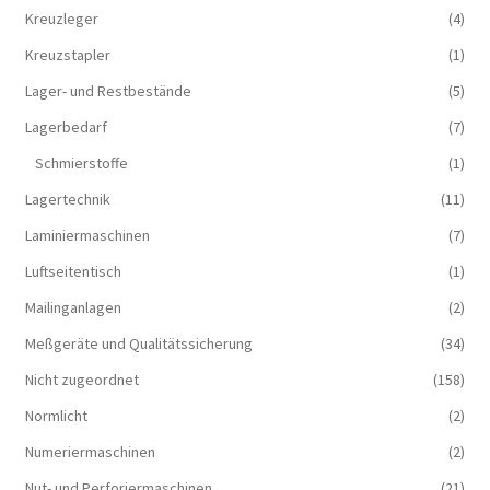
Kreuzleger
(4)
Kreuzstapler
(1)
Lager- und Restbestände
(5)
Lagerbedarf
(7)
Schmierstoffe
(1)
Lagertechnik
(11)
Laminiermaschinen
(7)
Luftseitentisch
(1)
Mailinganlagen
(2)
Meßgeräte und Qualitätssicherung
(34)
Nicht zugeordnet
(158)
Normlicht
(2)
Numeriermaschinen
(2)
Nut- und Perforiermaschinen
(21)