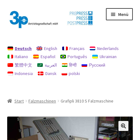
Zur
Zum
Menü
Navigation
Inhalt
springen
springen
Start
Deutsch
English
Français
Nederlands
Datenschutz
Italiano
Español
Português
Ukrainian
繁體中文
العربية
हिन्दी
Русский
Gebrauchtmaschinen
Indonesia
Dansk
polski
Impressum
Mein Konto
Start
Falzmaschinen
Grafipli 3810 S Falzmaschine
Richtlinie für Rückerstattungen und Rückgaben