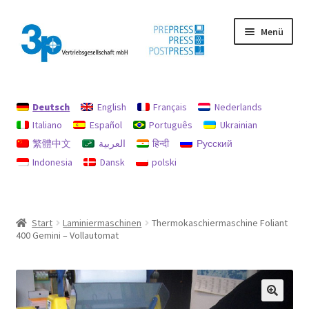
Zur
Zum
Menü
Navigation
Inhalt
springen
springen
Start
Deutsch
English
Français
Nederlands
Datenschutz
Italiano
Español
Português
Ukrainian
繁體中文
العربية
हिन्दी
Русский
Gebrauchtmaschinen
Indonesia
Dansk
polski
Impressum
Mein Konto
Start
Laminiermaschinen
Thermokaschiermaschine Foliant
400 Gemini – Vollautomat
Richtlinie für Rückerstattungen und Rückgaben