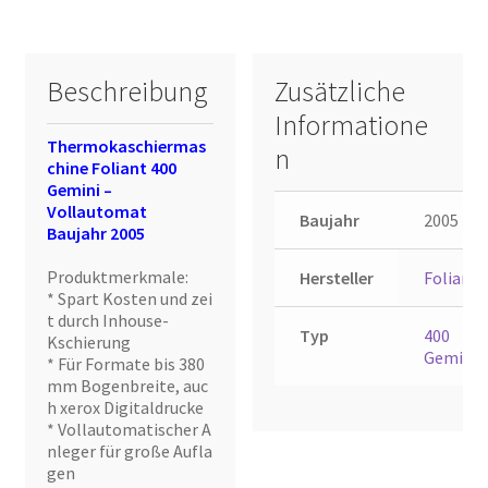
Beschreibung
Zusätzliche
Informatione
Thermokaschiermas
n
chine Foliant 400
Gemini –
Vollautomat
Baujahr
2005
Baujahr 2005
Produktmerkmale:
Hersteller
Foliant
* Spart Kosten und zei
t durch Inhouse-
Typ
400
Kschierung
Gemini
* Für Formate bis 380
mm Bogenbreite, auc
h xerox Digitaldrucke
* Vollautomatischer A
nleger für große Aufla
gen