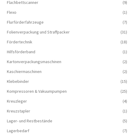
Flachbettscanner
(9)
Flexo
(1)
Flurförderfahrzeuge
(7)
Folienverpackung und Straffpacker
(31)
Fördertechnik
(18)
Hilfsförderband
(1)
Kartonverpackungsmaschinen
(2)
Kaschiermaschinen
(2)
Klebebinder
(15)
Kompressoren & Vakuum­pumpen
(25)
Kreuzleger
(4)
Kreuzstapler
(1)
Lager- und Restbestände
(5)
Lagerbedarf
(7)