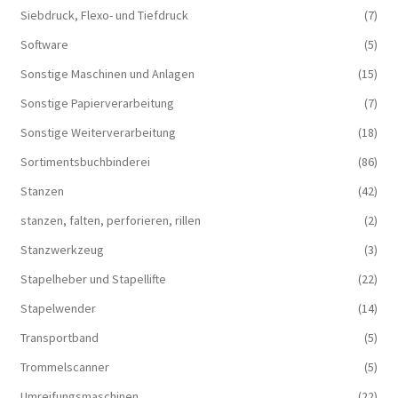
Siebdruck, Flexo- und Tiefdruck
(7)
Software
(5)
Sonstige Maschinen und Anlagen
(15)
Sonstige Papierverarbeitung
(7)
Sonstige Weiterverarbeitung
(18)
Sortimentsbuchbinderei
(86)
Stanzen
(42)
stanzen, falten, perforieren, rillen
(2)
Stanzwerkzeug
(3)
Stapelheber und Stapellifte
(22)
Stapelwender
(14)
Transportband
(5)
Trommelscanner
(5)
Umreifungsmaschinen
(22)