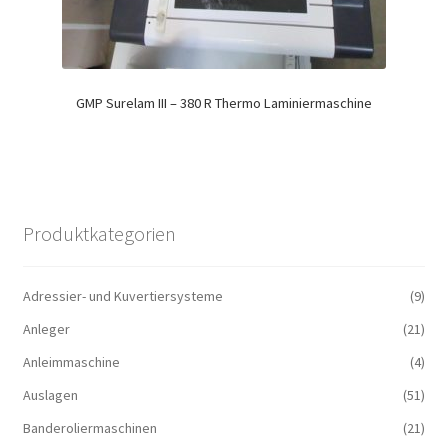
GMP Surelam III – 380 R Thermo Laminiermaschine
Produktkategorien
Adressier- und Kuvertiersysteme
(9)
Anleger
(21)
Anleimmaschine
(4)
Auslagen
(51)
Banderoliermaschinen
(21)