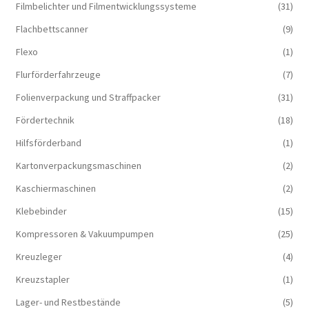
Filmbelichter und Filmentwicklungssysteme
(31)
Flachbettscanner
(9)
Flexo
(1)
Flurförderfahrzeuge
(7)
Folienverpackung und Straffpacker
(31)
Fördertechnik
(18)
Hilfsförderband
(1)
Kartonverpackungsmaschinen
(2)
Kaschiermaschinen
(2)
Klebebinder
(15)
Kompressoren & Vakuum­pumpen
(25)
Kreuzleger
(4)
Kreuzstapler
(1)
Lager- und Restbestände
(5)