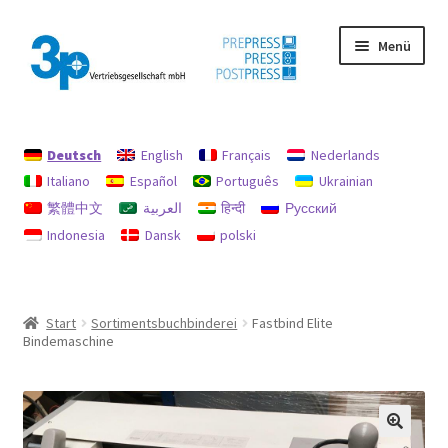
Zur
Zum
Menü
Navigation
Inhalt
springen
springen
Start
Deutsch
English
Français
Nederlands
Datenschutz
Italiano
Español
Português
Ukrainian
繁體中文
العربية
हिन्दी
Русский
Gebrauchtmaschinen
Indonesia
Dansk
polski
Impressum
Mein Konto
Start
Sortimentsbuchbinderei
Fastbind Elite
Bindemaschine
Richtlinie für Rückerstattungen und Rückgaben