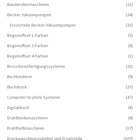
Banderoliermaschinen
(21)
Becker Vakuumpumpen
(34)
Ersatzteile Becker-Vakuumpumpen
(33)
Bogenoffset 1-Farben
(5)
Bogenoffset 2-Farben
(9)
Bogenoffset 4-Farben
(1)
Broschürenfertigungssysteme
(25)
Buchbinderei
(9)
Buchdruck
(37)
Computer-to-plate Systeme
(47)
Digitaldruck
(8)
Drahtbindemaschinen
(9)
Drahtheftmaschinen
(17)
Druckmaschinenzubehör und Ersatzteile
(107)