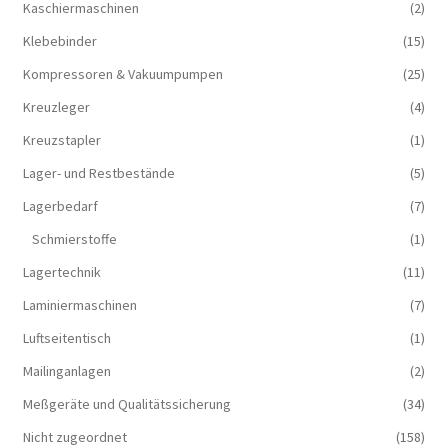
Kaschiermaschinen
(2)
Klebebinder
(15)
Kompressoren & Vakuum­pumpen
(25)
Kreuzleger
(4)
Kreuzstapler
(1)
Lager- und Restbestände
(5)
Lagerbedarf
(7)
Schmierstoffe
(1)
Lagertechnik
(11)
Laminiermaschinen
(7)
Luftseitentisch
(1)
Mailinganlagen
(2)
Meßgeräte und Qualitätssicherung
(34)
Nicht zugeordnet
(158)