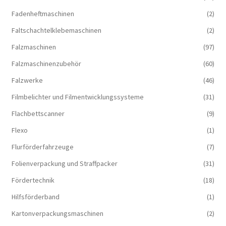
Fadenheftmaschinen
(2)
Faltschachtelklebemaschinen
(2)
Falzmaschinen
(97)
Falzmaschinenzubehör
(60)
Falzwerke
(46)
Filmbelichter und Filmentwicklungssysteme
(31)
Flachbettscanner
(9)
Flexo
(1)
Flurförderfahrzeuge
(7)
Folienverpackung und Straffpacker
(31)
Fördertechnik
(18)
Hilfsförderband
(1)
Kartonverpackungsmaschinen
(2)