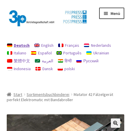
Zur
Zum
Menü
Navigation
Inhalt
springen
springen
Start
Deutsch
English
Français
Nederlands
Datenschutz
Italiano
Español
Português
Ukrainian
繁體中文
العربية
हिन्दी
Русский
Gebrauchtmaschinen
Indonesia
Dansk
polski
Impressum
Mein Konto
Start
Sortimentsbuchbinderei
Matator 42 Fälzelgerät
perfekt Elektromatic mit Bandabroller
Richtlinie für Rückerstattungen und Rückgaben