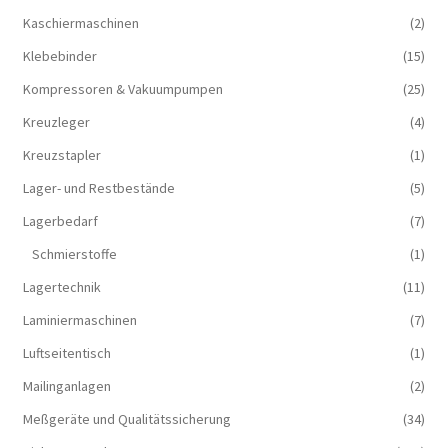
Kaschiermaschinen
(2)
Klebebinder
(15)
Kompressoren & Vakuum­pumpen
(25)
Kreuzleger
(4)
Kreuzstapler
(1)
Lager- und Restbestände
(5)
Lagerbedarf
(7)
Schmierstoffe
(1)
Lagertechnik
(11)
Laminiermaschinen
(7)
Luftseitentisch
(1)
Mailinganlagen
(2)
Meßgeräte und Qualitätssicherung
(34)