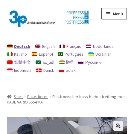
Zur
Zum
Menü
Navigation
Inhalt
springen
springen
Start
Deutsch
English
Français
Nederlands
Datenschutz
Italiano
Español
Português
Ukrainian
繁體中文
العربية
हिन्दी
Русский
Gebrauchtmaschinen
Indonesia
Dansk
polski
Impressum
Mein Konto
Start
Etikettierer
Elektronischer Nass-Klebestreifengeber
HADE VARIO 555eMA
Richtlinie für Rückerstattungen und Rückgaben