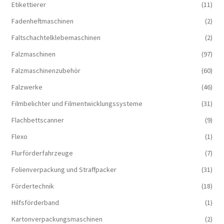
Etikettierer
(11)
Fadenheftmaschinen
(2)
Faltschachtelklebemaschinen
(2)
Falzmaschinen
(97)
Falzmaschinenzubehör
(60)
Falzwerke
(46)
Filmbelichter und Filmentwicklungssysteme
(31)
Flachbettscanner
(9)
Flexo
(1)
Flurförderfahrzeuge
(7)
Folienverpackung und Straffpacker
(31)
Fördertechnik
(18)
Hilfsförderband
(1)
Kartonverpackungsmaschinen
(2)