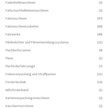
Fadenheftmaschinen
(2)
Faltschachtelklebemaschinen
(2)
Falzmaschinen
(97)
Falzmaschinenzubehör
(60)
Falzwerke
(46)
Filmbelichter und Filmentwicklungssysteme
(31)
Flachbettscanner
(9)
Flexo
(1)
Flurförderfahrzeuge
(7)
Folienverpackung und Straffpacker
(31)
Fördertechnik
(18)
Hilfsförderband
(1)
Kartonverpackungsmaschinen
(2)
Kaschiermaschinen
(2)