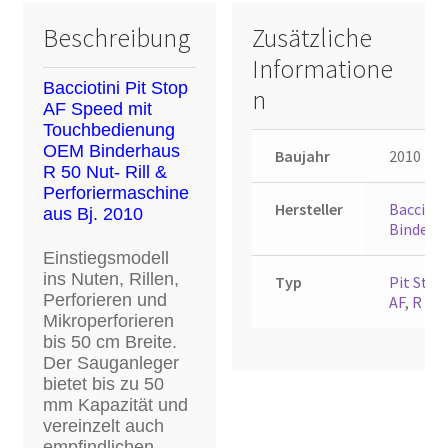
Beschreibung
Zusätzliche
Informatione
Bacciotini Pit Stop
n
AF Speed mit
Touchbedienung
OEM Binderhaus
Baujahr
2010
R 50 Nut- Rill &
Perforiermaschine
Hersteller
Baccioti
aus Bj. 2010
Binderh
Einstiegsmodell
ins Nuten, Rillen,
Typ
Pit Stop
Perforieren und
AF
,
R 50
Mikroperforieren
bis 50 cm Breite.
Der Sauganleger
bietet bis zu 50
mm Kapazität und
vereinzelt auch
empfindlichen