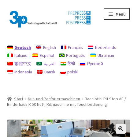
Zur
Zum
Menü
Navigation
Inhalt
springen
springen
Start
Deutsch
English
Français
Nederlands
Datenschutz
Italiano
Español
Português
Ukrainian
繁體中文
العربية
हिन्दी
Русский
Gebrauchtmaschinen
Indonesia
Dansk
polski
Impressum
Mein Konto
Start
Nut- und Perforiermaschinen
Bacciotini Pit Stop AF /
Binderhaus R 50 Nut-, Rillmaschine mit Touchbedienung
Richtlinie für Rückerstattungen und Rückgaben