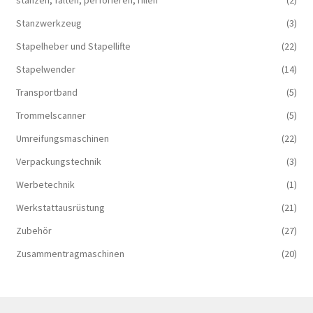
stanzen, falten, perforieren, rillen
(2)
Stanzwerkzeug
(3)
Stapelheber und Stapellifte
(22)
Stapelwender
(14)
Transportband
(5)
Trommelscanner
(5)
Umreifungsmaschinen
(22)
Verpackungstechnik
(3)
Werbetechnik
(1)
Werkstattausrüstung
(21)
Zubehör
(27)
Zusammentragmaschinen
(20)