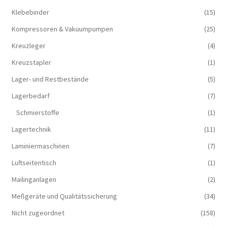
Klebebinder
(15)
Kompressoren & Vakuum­pumpen
(25)
Kreuzleger
(4)
Kreuzstapler
(1)
Lager- und Restbestände
(5)
Lagerbedarf
(7)
Schmierstoffe
(1)
Lagertechnik
(11)
Laminiermaschinen
(7)
Luftseitentisch
(1)
Mailinganlagen
(2)
Meßgeräte und Qualitätssicherung
(34)
Nicht zugeordnet
(158)