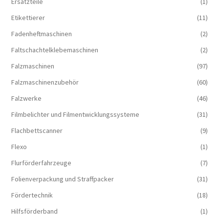
Ersatzteile
(1)
Etikettierer
(11)
Fadenheftmaschinen
(2)
Faltschachtelklebemaschinen
(2)
Falzmaschinen
(97)
Falzmaschinenzubehör
(60)
Falzwerke
(46)
Filmbelichter und Filmentwicklungssysteme
(31)
Flachbettscanner
(9)
Flexo
(1)
Flurförderfahrzeuge
(7)
Folienverpackung und Straffpacker
(31)
Fördertechnik
(18)
Hilfsförderband
(1)