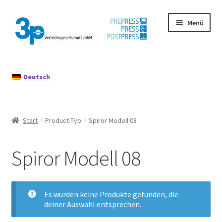
Zur
Zum
Menü
Navigation
Inhalt
springen
springen
Start
Deutsch
Datenschutz
Gebrauchtmaschinen
Start
Product Typ
Spiror Modell 08
Impressum
Spiror Modell 08
Mein Konto
Richtlinie für Rückerstattungen und Rückgaben
Es wurden keine Produkte gefunden, die
deiner Auswahl entsprechen.