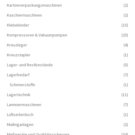
Kartonverpackungsmaschinen
(2)
Kaschiermaschinen
(2)
Klebebinder
(15)
Kompressoren & Vakuum­pumpen
(25)
Kreuzleger
(4)
Kreuzstapler
(1)
Lager- und Restbestände
(5)
Lagerbedarf
(7)
Schmierstoffe
(1)
Lagertechnik
(11)
Laminiermaschinen
(7)
Luftseitentisch
(1)
Mailinganlagen
(2)
Meßgeräte und Qualitätssicherung
(34)