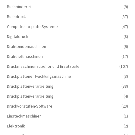
Buchbinderei
(9)
Buchdruck
(37)
Computer-to-plate Systeme
(47)
Digitaldruck
(8)
Drahtbindemaschinen
(9)
Drahtheftmaschinen
(17)
Druckmaschinenzubehör und Ersatzteile
(107)
Druckplattenentwicklungsmaschine
(3)
Druckplattenverarbeitung
(38)
Druckplattenverarbeitung
(4)
Druckvorstufen-Software
(29)
Einsteckmaschinen
(1)
Elektronik
(2)