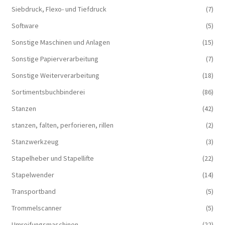
Siebdruck, Flexo- und Tiefdruck
(7)
Software
(5)
Sonstige Maschinen und Anlagen
(15)
Sonstige Papierverarbeitung
(7)
Sonstige Weiterverarbeitung
(18)
Sortimentsbuchbinderei
(86)
Stanzen
(42)
stanzen, falten, perforieren, rillen
(2)
Stanzwerkzeug
(3)
Stapelheber und Stapellifte
(22)
Stapelwender
(14)
Transportband
(5)
Trommelscanner
(5)
Umreifungsmaschinen
(22)