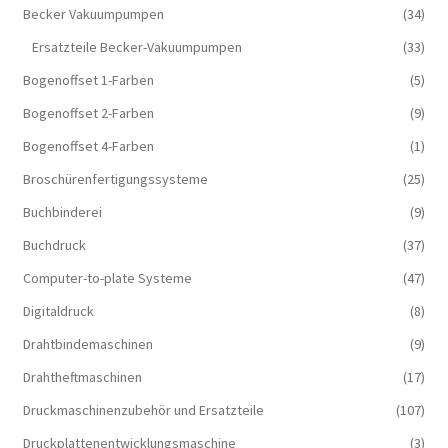
Becker Vakuumpumpen
(34)
Ersatzteile Becker-Vakuumpumpen
(33)
Bogenoffset 1-Farben
(5)
Bogenoffset 2-Farben
(9)
Bogenoffset 4-Farben
(1)
Broschürenfertigungssysteme
(25)
Buchbinderei
(9)
Buchdruck
(37)
Computer-to-plate Systeme
(47)
Digitaldruck
(8)
Drahtbindemaschinen
(9)
Drahtheftmaschinen
(17)
Druckmaschinenzubehör und Ersatzteile
(107)
Druckplattenentwicklungsmaschine
(3)