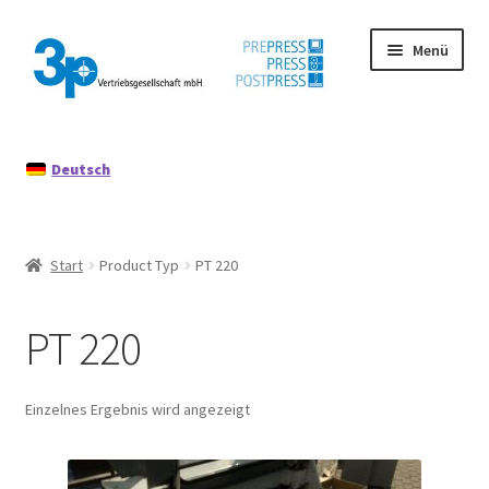
Zur
Zum
Menü
Navigation
Inhalt
springen
springen
Start
Deutsch
Datenschutz
Gebrauchtmaschinen
Start
Product Typ
PT 220
Impressum
PT 220
Mein Konto
Richtlinie für Rückerstattungen und Rückgaben
Einzelnes Ergebnis wird angezeigt