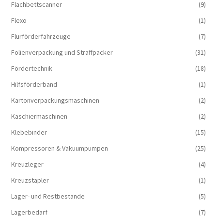
Flachbettscanner
(9)
Flexo
(1)
Flurförderfahrzeuge
(7)
Folienverpackung und Straffpacker
(31)
Fördertechnik
(18)
Hilfsförderband
(1)
Kartonverpackungsmaschinen
(2)
Kaschiermaschinen
(2)
Klebebinder
(15)
Kompressoren & Vakuum­pumpen
(25)
Kreuzleger
(4)
Kreuzstapler
(1)
Lager- und Restbestände
(5)
Lagerbedarf
(7)