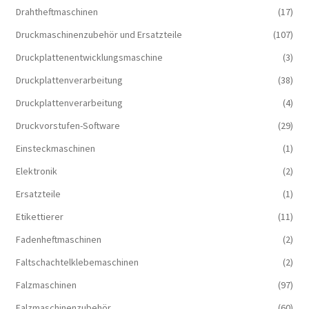
Drahtheftmaschinen
(17)
Druckmaschinenzubehör und Ersatzteile
(107)
Druckplattenentwicklungsmaschine
(3)
Druckplattenverarbeitung
(38)
Druckplattenverarbeitung
(4)
Druckvorstufen-Software
(29)
Einsteckmaschinen
(1)
Elektronik
(2)
Ersatzteile
(1)
Etikettierer
(11)
Fadenheftmaschinen
(2)
Faltschachtelklebemaschinen
(2)
Falzmaschinen
(97)
Falzmaschinenzubehör
(60)