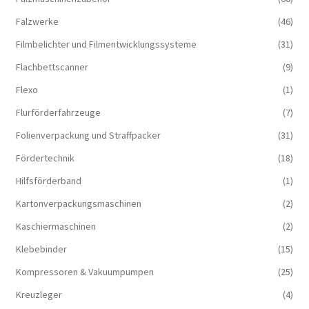
Falzwerke
(46)
Filmbelichter und Filmentwicklungssysteme
(31)
Flachbettscanner
(9)
Flexo
(1)
Flurförderfahrzeuge
(7)
Folienverpackung und Straffpacker
(31)
Fördertechnik
(18)
Hilfsförderband
(1)
Kartonverpackungsmaschinen
(2)
Kaschiermaschinen
(2)
Klebebinder
(15)
Kompressoren & Vakuum­pumpen
(25)
Kreuzleger
(4)