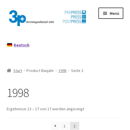
Zur
Zum
Menü
Navigation
Inhalt
springen
springen
Start
Deutsch
Datenschutz
Gebrauchtmaschinen
Start
Product Baujahr
1998
Seite 2
Impressum
1998
Mein Konto
Richtlinie für Rückerstattungen und Rückgaben
Ergebnisse 13 – 17 von 17 werden angezeigt
1
2