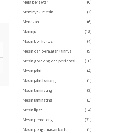
Meja bergetar
(6)
Meminyaki mesin
(3)
Menekan
(6)
Meninju
(18)
Mesin bor kertas
(4)
Mesin dan peralatan lainnya
(5)
Mesin grooving dan perforasi
(10)
Mesin jahit
(4)
Mesin jahit benang
(1)
Mesin laminating
(3)
Mesin laminating
(1)
Mesin lipat
(14)
Mesin pemotong
(31)
Mesin pengemasan karton
(1)