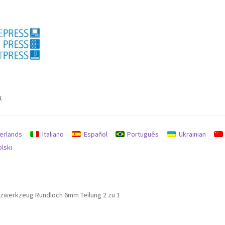
k
gembalian uang dan pengembalian
Mencari
Mesin bekas
erlands
Italiano
Español
Português
Ukrainian
olski
zwerkzeug Rundloch 6mm Teilung 2 zu 1