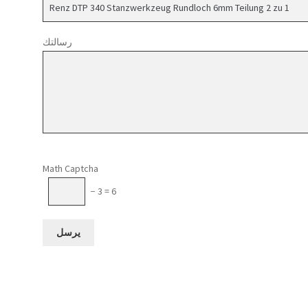
رسالتك
Please leave this field empty.
Math Captcha
− 3 = 6