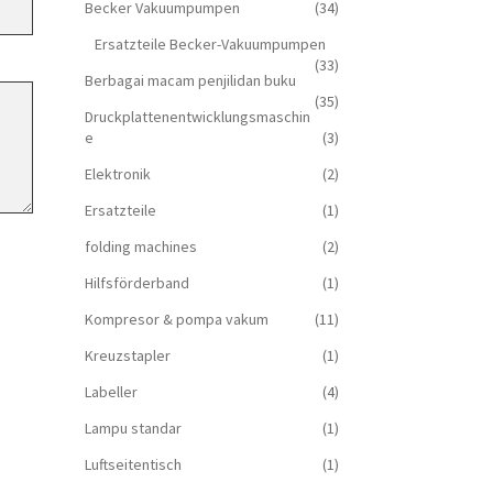
Becker Vakuumpumpen
(34)
Ersatzteile Becker-Vakuumpumpen
(33)
Berbagai macam penjilidan buku
(35)
Druckplattenentwicklungsmaschin
e
(3)
Elektronik
(2)
Ersatzteile
(1)
folding machines
(2)
Hilfsförderband
(1)
Kompresor & pompa vakum
(11)
Kreuzstapler
(1)
Labeller
(4)
Lampu standar
(1)
Luftseitentisch
(1)