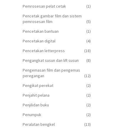
Pemrosesan pelat cetak
(1)
Pencetak gambar film dan sistem
pemrosesan film
(5)
Pencetakan bantuan
(1)
Pencetakan digital
(4)
Pencetakan letterpress
(18)
Pengangkat susun dan lift susun
(8)
Pengemasan film dan pengemas
peregangan
(12)
Pengikat perekat
(2)
Penjahit pelana
(2)
Penjilidan buku
(2)
Penumpuk
(2)
Peralatan bengkel
(13)