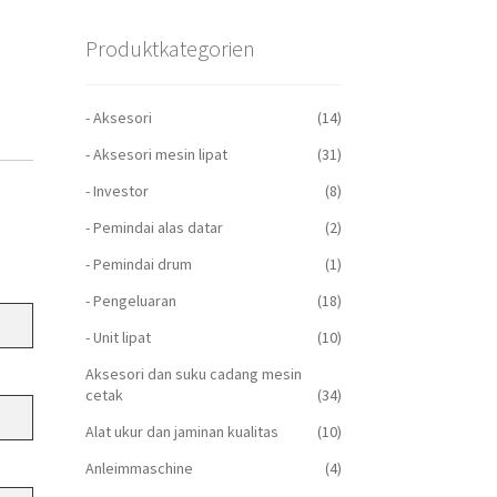
Produktkategorien
- Aksesori
(14)
- Aksesori mesin lipat
(31)
- Investor
(8)
- Pemindai alas datar
(2)
- Pemindai drum
(1)
- Pengeluaran
(18)
- Unit lipat
(10)
Aksesori dan suku cadang mesin
cetak
(34)
Alat ukur dan jaminan kualitas
(10)
Anleimmaschine
(4)