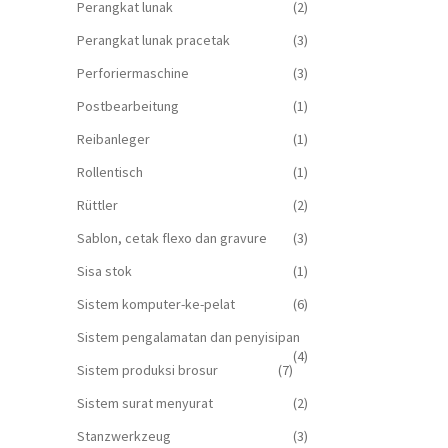
Perangkat lunak
(2)
Perangkat lunak pracetak
(3)
Perforiermaschine
(3)
Postbearbeitung
(1)
Reibanleger
(1)
Rollentisch
(1)
Rüttler
(2)
Sablon, cetak flexo dan gravure
(3)
Sisa stok
(1)
Sistem komputer-ke-pelat
(6)
Sistem pengalamatan dan penyisipan
(4)
Sistem produksi brosur
(7)
Sistem surat menyurat
(2)
Stanzwerkzeug
(3)