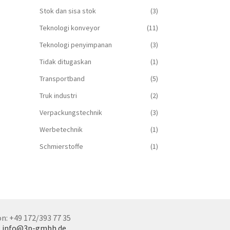
Stok dan sisa stok
(3)
Teknologi konveyor
(11)
Teknologi penyimpanan
(3)
Tidak ditugaskan
(1)
Transportband
(5)
Truk industri
(2)
Verpackungstechnik
(3)
Werbetechnik
(1)
Schmierstoffe
(1)
n: +49 172/393 77 35
:
info@3p-gmbh.de