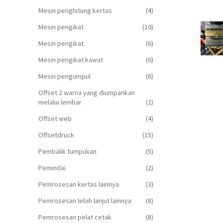
Mesin penghitung kertas
(4)
Mesin pengikat
(10)
Mesin pengikat
(6)
Mesin pengikat kawat
(6)
Mesin pengumpul
(6)
Offset 2 warna yang diumpankan
melalui lembar
(2)
Offset web
(4)
Offsetdruck
(15)
Pembalik tumpukan
(5)
Pemindai
(2)
Pemrosesan kertas lainnya
(3)
Pemrosesan lebih lanjut lainnya
(8)
Pemrosesan pelat cetak
(8)