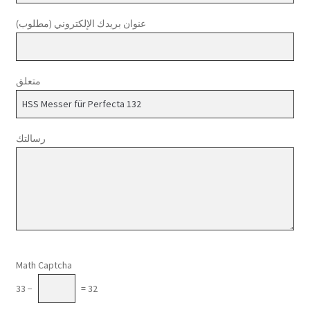
عنوان بريدك الإلكتروني (مطلوب)
متعلق
رسالتك
Please leave this field empty.
Math Captcha
33 −
= 32