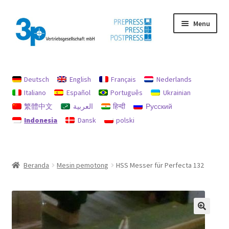
Skip
Skip
Menu
to
to
navigation
content
Beranda
Deutsch
English
Français
Nederlands
Akun saya
Italiano
Español
Português
Ukrainian
繁體中文
العربية
हिन्दी
Русский
jejak
Indonesia
Dansk
polski
Kebijakan untuk pengembalian uang dan pengembalian
Mencari
Beranda
Mesin pemotong
HSS Messer für Perfecta 132
Mesin bekas
perlindungan data