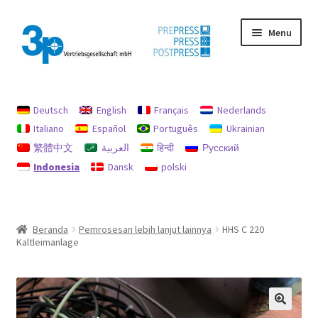
Skip
Skip
Menu
to
to
navigation
content
Beranda
Deutsch
English
Français
Nederlands
Akun saya
Italiano
Español
Português
Ukrainian
繁體中文
العربية
हिन्दी
Русский
jejak
Indonesia
Dansk
polski
Kebijakan untuk pengembalian uang dan pengembalian
Mencari
Beranda
Pemrosesan lebih lanjut lainnya
HHS C 220
Kaltleimanlage
Mesin bekas
perlindungan data