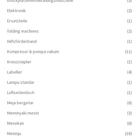
Druckplattenentwicklungsmaschine
(3)
Elektronik
(2)
Ersatzteile
(1)
folding machines
(2)
Hilfsförderband
(1)
Kompresor & pompa vakum
(11)
Kreuzstapler
(1)
Labeller
(4)
Lampu standar
(1)
Luftseitentisch
(1)
Meja bergetar
(6)
Meminyaki mesin
(3)
Menekan
(6)
Meninju
(18)