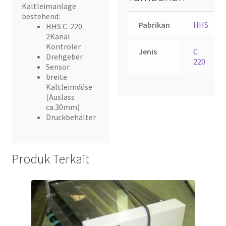
Kaltleimanlage
bestehend:
Pabrikan
HHS
HHS C-220
2Kanal
Kontroler
Jenis
C
Drehgeber
220
Sensor
breite
Kaltleimdüse
(Auslass
ca.30mm)
Druckbehälter
Produk Terkait