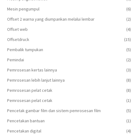
Mesin pengumpul
(6)
Offset 2 warna yang diumpankan melalui lembar
(2)
Offset web
(4)
Offsetdruck
(15)
Pembalik tumpukan
(5)
Pemindai
(2)
Pemrosesan kertas lainnya
(3)
Pemrosesan lebih lanjut lainnya
(8)
Pemrosesan pelat cetak
(8)
Pemrosesan pelat cetak
(1)
Pencetak gambar film dan sistem pemrosesan film
(5)
Pencetakan bantuan
(1)
Pencetakan digital
(4)