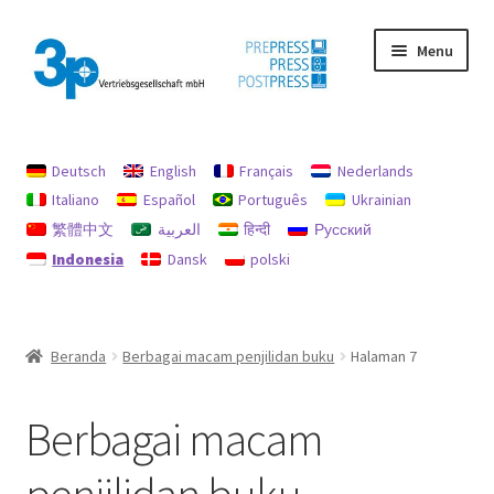
Skip
Skip
Menu
to
to
navigation
content
Beranda
Deutsch
English
Français
Nederlands
Akun saya
Italiano
Español
Português
Ukrainian
繁體中文
العربية
हिन्दी
Русский
jejak
Indonesia
Dansk
polski
Kebijakan untuk pengembalian uang dan pengembalian
Mencari
Beranda
Berbagai macam penjilidan buku
Halaman 7
Mesin bekas
Berbagai macam
perlindungan data