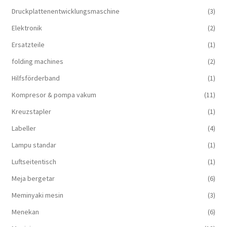
Druckplattenentwicklungsmaschine
(3)
Elektronik
(2)
Ersatzteile
(1)
folding machines
(2)
Hilfsförderband
(1)
Kompresor & pompa vakum
(11)
Kreuzstapler
(1)
Labeller
(4)
Lampu standar
(1)
Luftseitentisch
(1)
Meja bergetar
(6)
Meminyaki mesin
(3)
Menekan
(6)