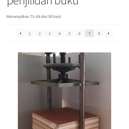
penjilidan buku
Menampilkan 73–84 dari 86 hasil
1
2
3
4
5
6
7
8