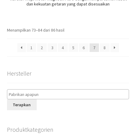
dan kekuatan getaran yang dapat disesuaikan
Menampilkan 73–84 dari 86 hasil
1
2
3
4
5
6
7
8
Hersteller
Terapkan
Produktkategorien