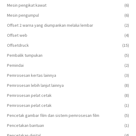
Mesin pengikat kawat
(6)
Mesin pengumpul
(6)
Offset 2 warna yang diumpankan melalui lembar
(2)
Offset web
(4)
Offsetdruck
(15)
Pembalik tumpukan
(5)
Pemindai
(2)
Pemrosesan kertas lainnya
(3)
Pemrosesan lebih lanjut lainnya
(8)
Pemrosesan pelat cetak
(8)
Pemrosesan pelat cetak
(1)
Pencetak gambar film dan sistem pemrosesan film
(5)
Pencetakan bantuan
(1)
Pencetakan digital
(4)