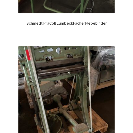
Schmedt PräColl LumbeckFächerklebebinder