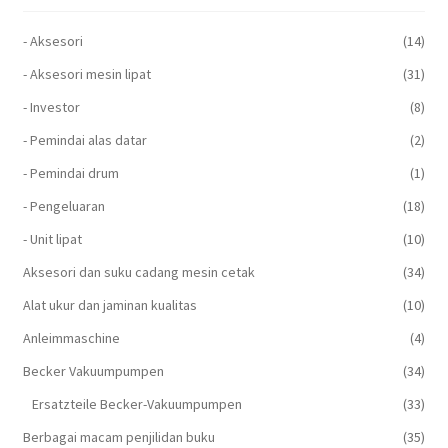
- Aksesori
(14)
- Aksesori mesin lipat
(31)
- Investor
(8)
- Pemindai alas datar
(2)
- Pemindai drum
(1)
- Pengeluaran
(18)
- Unit lipat
(10)
Aksesori dan suku cadang mesin cetak
(34)
Alat ukur dan jaminan kualitas
(10)
Anleimmaschine
(4)
Becker Vakuumpumpen
(34)
Ersatzteile Becker-Vakuumpumpen
(33)
Berbagai macam penjilidan buku
(35)