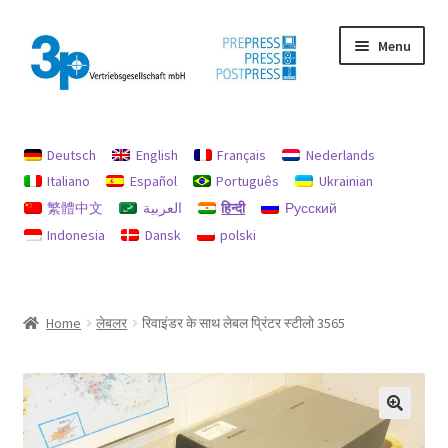
Skip
Skip
Menu
to
to
navigation
content
मुख पृष्ठ
Deutsch
English
Français
Nederlands
छाप
Italiano
Español
Português
Ukrainian
繁體中文
العربية
हिन्दी
Русский
डेटा सुरक्षा
Indonesia
Dansk
polski
प्रयुक्त मशीनें
मेरा खाता
Home
लेबलर
रिवाइंडर के साथ लेबल प्रिंटर स्टीलो 3565
रिफंड और रिटर्न के लिए नीति
रिफंड और रिटर्न नीति