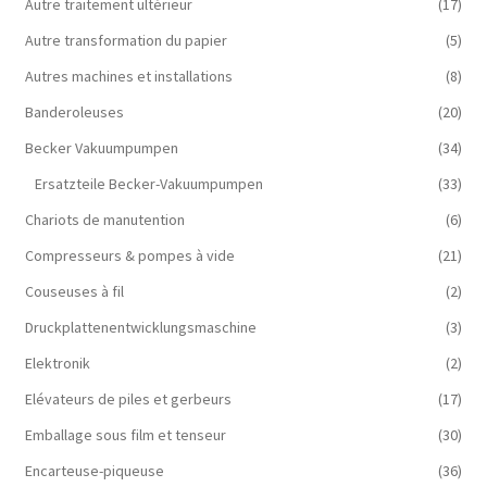
Autre traitement ultérieur
(17)
Autre transformation du papier
(5)
Autres machines et installations
(8)
Banderoleuses
(20)
Becker Vakuumpumpen
(34)
Ersatzteile Becker-Vakuumpumpen
(33)
Chariots de manutention
(6)
Compresseurs & pompes à vide
(21)
Couseuses à fil
(2)
Druckplattenentwicklungsmaschine
(3)
Elektronik
(2)
Elévateurs de piles et gerbeurs
(17)
Emballage sous film et tenseur
(30)
Encarteuse-piqueuse
(36)