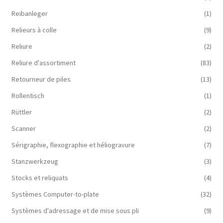
Reibanleger
(1)
Relieurs à colle
(9)
Reliure
(2)
Reliure d'assortiment
(83)
Retourneur de piles
(13)
Rollentisch
(1)
Rüttler
(2)
Scanner
(2)
Sérigraphie, flexographie et héliogravure
(7)
Stanzwerkzeug
(3)
Stocks et reliquats
(4)
Systèmes Computer-to-plate
(32)
Systèmes d'adressage et de mise sous pli
(9)