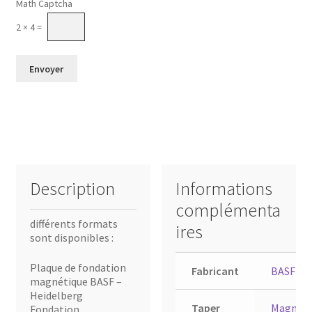
Math Captcha
2 × 4 =
Description
Informations
complémenta
différents formats
ires
sont disponibles :
Plaque de fondation
Fabricant
BASF – F
magnétique BASF –
Heidelberg
Taper
Magnetf
Fondation