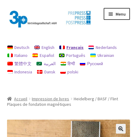
Aller
Aller
Menu
à
au
la
contenu
navigation
Accueil
Deutsch
English
Français
Nederlands
Chercher
Italiano
Español
Português
Ukrainian
繁體中文
العربية
हिन्दी
Русский
imprimer
Indonesia
Dansk
polski
machines d’occasion
Mon compte
Accueil
Impression de livres
Heidelberg / BASF / Flint
Plaques de fondation magnétiques
Politique en matière de remboursements et de retours
protection des données