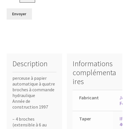
Description
Informations
complémenta
perceuse à papier
ires
automatique à quatre
broches à commande
hydraulique
Fabricant
Jose
Année de
Foel
construction 1997
Taper
IRA
– 4 broches
400-
(extensible à 6 au