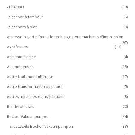
- Plieuses
(23)
- Scanner à tambour
(5)
- Scanners à plat
(9)
Accessoires et pièces de rechange pour machines d'impression
(97)
Agrafeuses
(12)
Anleimmaschine
(4)
Assembleuses
(19)
Autre traitement ultérieur
(17)
Autre transformation du papier
(5)
Autres machines et installations
(8)
Banderoleuses
(20)
Becker Vakuumpumpen
(34)
Ersatzteile Becker-Vakuumpumpen
(33)