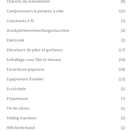
Chariots de manutention
(6)
Compresseurs & pompes à vide
(21)
Couseuses à fil
(2)
Druckplattenentwicklungsmaschine
(3)
Elektronik
(2)
Elévateurs de piles et gerbeurs
(17)
Emballage sous film et tenseur
(30)
Encarteuse-piqueuse
(36)
Equipement d'atelier
(13)
Ersatzteile
(1)
Etiqueteuse
(7)
Fin de séries
(1)
folding machines
(2)
Hilfsförderband
(1)