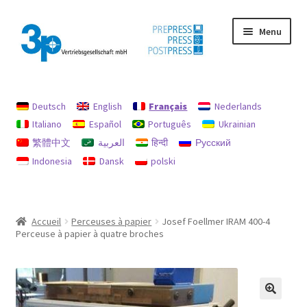
Aller
Aller
Menu
à
au
la
contenu
navigation
Accueil
Deutsch
English
Français
Nederlands
Chercher
Italiano
Español
Português
Ukrainian
繁體中文
العربية
हिन्दी
Русский
imprimer
Indonesia
Dansk
polski
machines d’occasion
Mon compte
Accueil
Perceuses à papier
Josef Foellmer IRAM 400-4
Perceuse à papier à quatre broches
Politique en matière de remboursements et de retours
protection des données