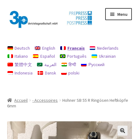
Aller
Aller
Menu
à
au
la
contenu
navigation
Accueil
Deutsch
English
Français
Nederlands
Chercher
Italiano
Español
Português
Ukrainian
繁體中文
العربية
हिन्दी
Русский
imprimer
Indonesia
Dansk
polski
machines d’occasion
Mon compte
Accueil
- Accessoires
Hohner SB 55 R Ringösen Heftköpfe
6mm
Politique en matière de remboursements et de retours
protection des données