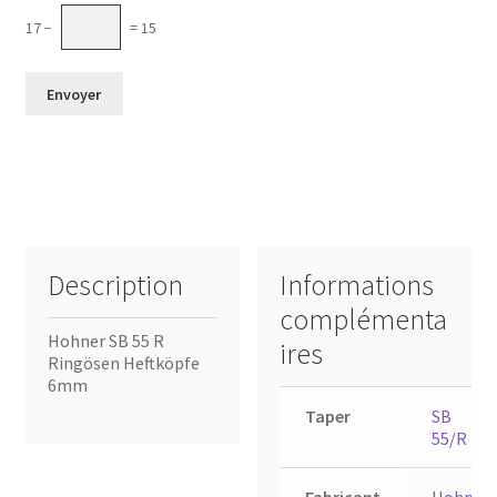
17 −
= 15
Description
Informations
complémenta
Hohner SB 55 R
ires
Ringösen Heftköpfe
6mm
Taper
SB
55/R