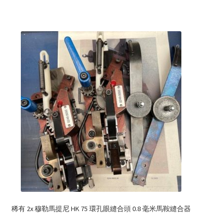
稀有 2x 穆勒馬提尼 HK 75 環孔眼縫合頭 0.8 毫米馬鞍縫合器