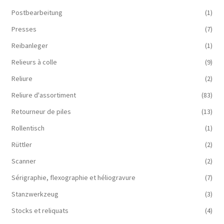
Postbearbeitung
(1)
Presses
(7)
Reibanleger
(1)
Relieurs à colle
(9)
Reliure
(2)
Reliure d'assortiment
(83)
Retourneur de piles
(13)
Rollentisch
(1)
Rüttler
(2)
Scanner
(2)
Sérigraphie, flexographie et héliogravure
(7)
Stanzwerkzeug
(3)
Stocks et reliquats
(4)