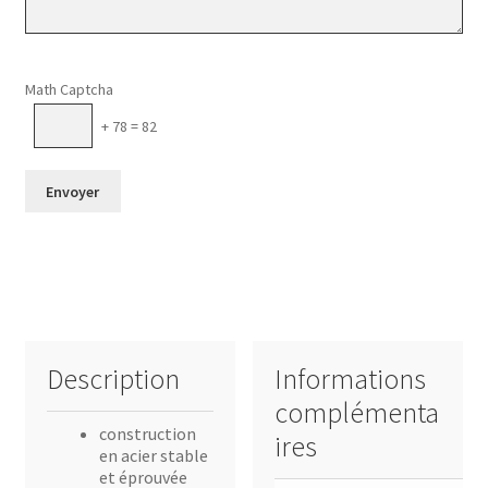
Veuillez laisser ce champ vide.
Math Captcha
+ 78 = 82
Description
Informations
complémenta
construction
ires
en acier stable
et éprouvée