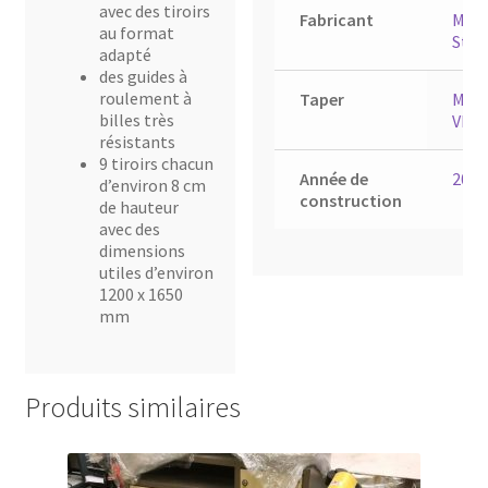
avec des tiroirs
Fabricant
Meg
au format
Stah
adapté
des guides à
roulement à
Taper
Mode
billes très
VII
résistants
9 tiroirs chacun
Année de
2006
d’environ 8 cm
construction
de hauteur
avec des
dimensions
utiles d’environ
1200 x 1650
mm
Produits similaires