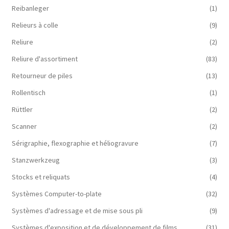
Reibanleger
(1)
Relieurs à colle
(9)
Reliure
(2)
Reliure d'assortiment
(83)
Retourneur de piles
(13)
Rollentisch
(1)
Rüttler
(2)
Scanner
(2)
Sérigraphie, flexographie et héliogravure
(7)
Stanzwerkzeug
(3)
Stocks et reliquats
(4)
Systèmes Computer-to-plate
(32)
Systèmes d'adressage et de mise sous pli
(9)
Systèmes d'exposition et de développement de films
(31)