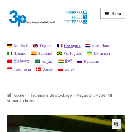
Aller
Aller
Menu
à
au
la
contenu
navigation
Accueil
Deutsch
English
Français
Nederlands
Chercher
Italiano
Español
Português
Ukrainian
繁體中文
العربية
हिन्दी
Русский
imprimer
Indonesia
Dansk
polski
machines d’occasion
Mon compte
Accueil
Technique de stockage
Megastahl Modell VII
Armoire à tiroirs
Politique en matière de remboursements et de retours
protection des données