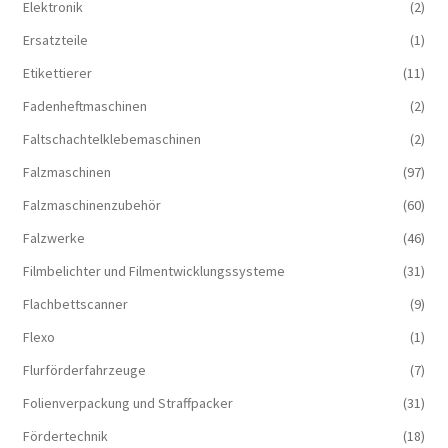
Elektronik
(2)
Ersatzteile
(1)
Etikettierer
(11)
Fadenheftmaschinen
(2)
Faltschachtelklebemaschinen
(2)
Falzmaschinen
(97)
Falzmaschinenzubehör
(60)
Falzwerke
(46)
Filmbelichter und Filmentwicklungssysteme
(31)
Flachbettscanner
(9)
Flexo
(1)
Flurförderfahrzeuge
(7)
Folienverpackung und Straffpacker
(31)
Fördertechnik
(18)