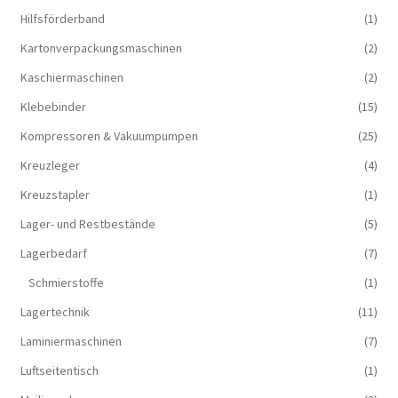
Hilfsförderband
(1)
Kartonverpackungsmaschinen
(2)
Kaschiermaschinen
(2)
Klebebinder
(15)
Kompressoren & Vakuum­pumpen
(25)
Kreuzleger
(4)
Kreuzstapler
(1)
Lager- und Restbestände
(5)
Lagerbedarf
(7)
Schmierstoffe
(1)
Lagertechnik
(11)
Laminiermaschinen
(7)
Luftseitentisch
(1)