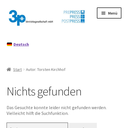
Zur
Zum
Menü
Navigation
Inhalt
springen
springen
Start
Deutsch
Datenschutz
Gebrauchtmaschinen
Start
Autor: Torsten Kirchhof
Impressum
Nichts gefunden
Mein Konto
Richtlinie für Rückerstattungen und Rückgaben
Das Gesuchte konnte leider nicht gefunden werden.
Vielleicht hilft die Suchfunktion.
Suchen