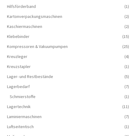
Hilfsförderband
(1)
Kartonverpackungsmaschinen
(2)
Kaschiermaschinen
(2)
Klebebinder
(15)
Kompressoren & Vakuum­pumpen
(25)
Kreuzleger
(4)
Kreuzstapler
(1)
Lager- und Restbestände
(5)
Lagerbedarf
(7)
Schmierstoffe
(1)
Lagertechnik
(11)
Laminiermaschinen
(7)
Luftseitentisch
(1)