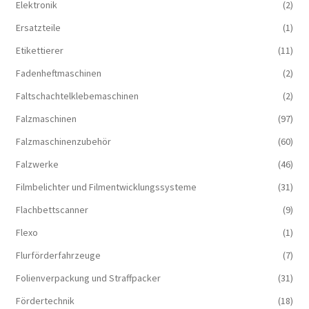
Elektronik
(2)
Ersatzteile
(1)
Etikettierer
(11)
Fadenheftmaschinen
(2)
Faltschachtelklebemaschinen
(2)
Falzmaschinen
(97)
Falzmaschinenzubehör
(60)
Falzwerke
(46)
Filmbelichter und Filmentwicklungssysteme
(31)
Flachbettscanner
(9)
Flexo
(1)
Flurförderfahrzeuge
(7)
Folienverpackung und Straffpacker
(31)
Fördertechnik
(18)