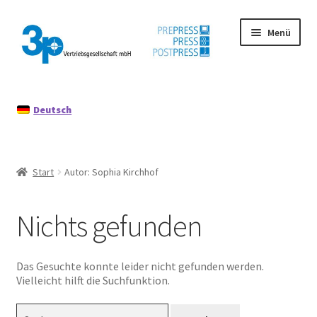
Zur
Zum
Menü
Navigation
Inhalt
springen
springen
Start
Deutsch
Datenschutz
Gebrauchtmaschinen
Start
Autor: Sophia Kirchhof
Impressum
Nichts gefunden
Mein Konto
Richtlinie für Rückerstattungen und Rückgaben
Das Gesuchte konnte leider nicht gefunden werden.
Vielleicht hilft die Suchfunktion.
Suchen