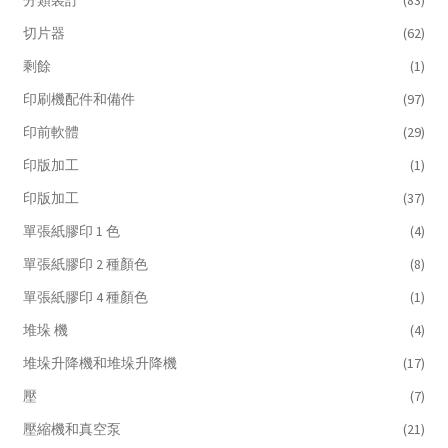
分類裝訂
(83)
切片器
(62)
剩餘
(1)
印刷機配件和備件
(97)
印前軟體
(29)
印版加工
(1)
印版加工
(37)
單張紙膠印 1 色
(4)
單張紙膠印 2 種顏色
(8)
單張紙膠印 4 種顏色
(1)
堆垛 機
(4)
堆垛升降機和堆垛升降機
(17)
壓
(7)
壓縮機和真空泵
(21)