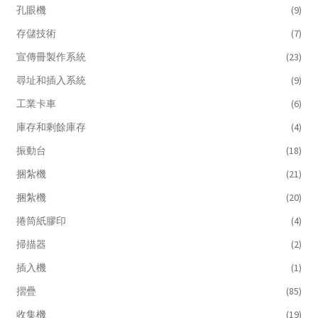
孔眼機
(9)
存儲技術
(7)
宣傳冊製作系統
(23)
尋址和插入系統
(9)
工業卡車
(6)
庫存和剩餘庫存
(4)
振動台
(18)
捆紮機
(21)
捆紮機
(20)
捲筒紙膠印
(4)
掃描器
(2)
插入機
(1)
摺疊
(85)
收集機
(19)