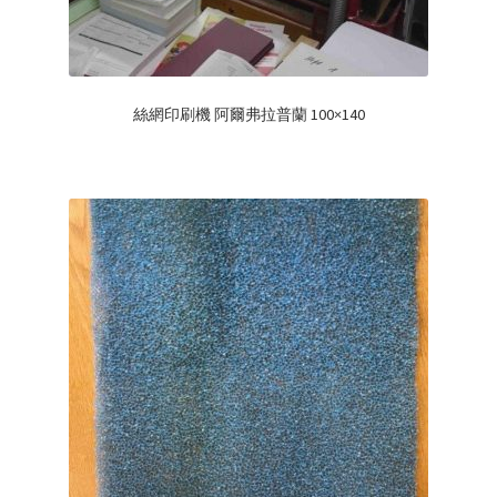
絲網印刷機 阿爾弗拉普蘭 100×140