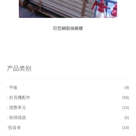
巨型鋼製抽屜櫃
产品类别
- 平板
(9)
- 折頁機配件
(58)
- 摺疊單元
(23)
- 鼓掃描器
(5)
-投資者
(18)