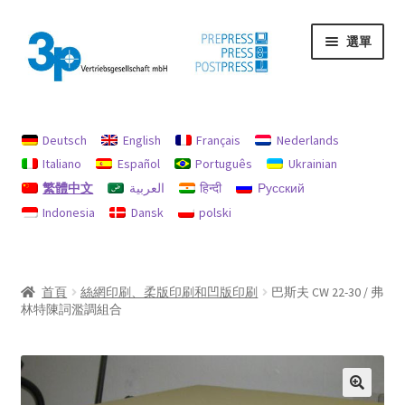
跳
跳
選單
至
至
導
主
覽
要
首頁
列
內
容
Deutsch
English
Français
Nederlands
印記
Italiano
Español
Português
Ukrainian
繁體中文
العربية
हिन्दी
Русский
我的帳戶
Indonesia
Dansk
polski
機器
退款和退貨政策
首頁
絲網印刷、柔版印刷和凹版印刷
巴斯夫 CW 22-30 / 弗
林特陳詞濫調組合
隱私