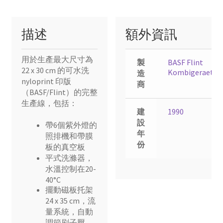
描述
額外資訊
用於生產最大尺寸為
製
BASF Flint
22 x 30 cm 的可水洗
Kombigeraet
造
nyloprint 印版
商
（BASF/Flint）的完整
生產線，包括：
建
1990
設
帶6個紫外燈的
年
照排機和帶膜
份
板的真空板
平式洗滌器，
水溫控制在20-
40°C
擺動磁板托架
24 x 35 cm，流
量系統，自動
調節刷子壓