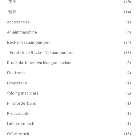
-支出
(49)
-輔料
(14)
accessories
(1)
Anleimmaschine
(4)
Becker Vakuumpumpen
(34)
Ersatzteile Becker-Vakuumpumpen
(33)
Druckplattenentwicklungsmaschine
(3)
Elektronik
(2)
Ersatzteile
(1)
folding machines
(2)
Hilfsförderband
(1)
Kreuzstapler
(1)
Luftseitentisch
(1)
Offsetdruck
(15)