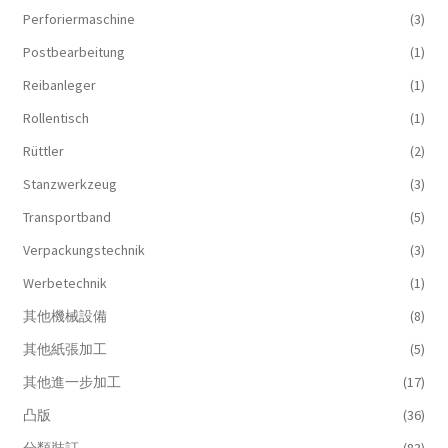
Perforiermaschine
(3)
Postbearbeitung
(1)
Reibanleger
(1)
Rollentisch
(1)
Rüttler
(2)
Stanzwerkzeug
(3)
Transportband
(5)
Verpackungstechnik
(3)
Werbetechnik
(1)
其他機械設備
(8)
其他紙張加工
(5)
其他進一步加工
(17)
凸版
(36)