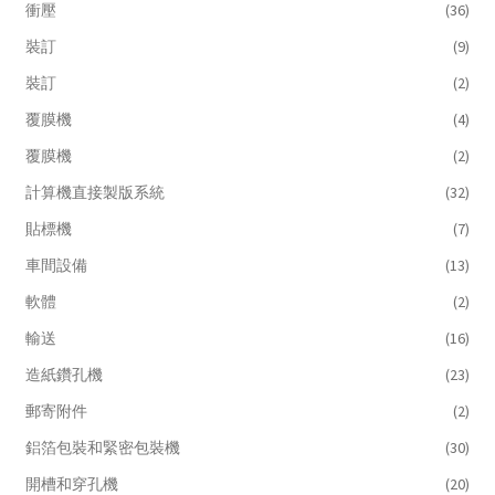
衝壓
(36)
裝訂
(9)
裝訂
(2)
覆膜機
(4)
覆膜機
(2)
計算機直接製版系統
(32)
貼標機
(7)
車間設備
(13)
軟體
(2)
輸送
(16)
造紙鑽孔機
(23)
郵寄附件
(2)
鋁箔包裝和緊密包裝機
(30)
開槽和穿孔機
(20)