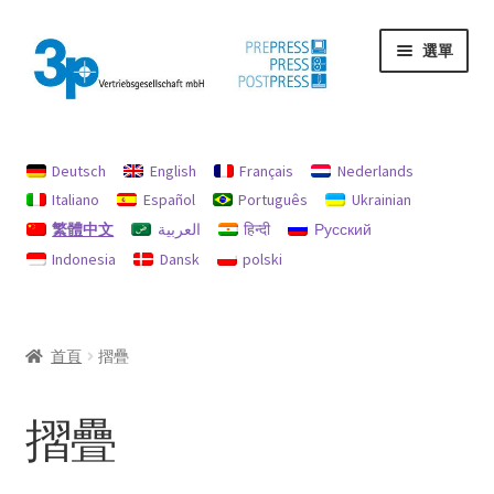
跳
跳
選單
至
至
導
主
覽
要
首頁
列
內
容
Deutsch
English
Français
Nederlands
印記
Italiano
Español
Português
Ukrainian
繁體中文
العربية
हिन्दी
Русский
我的帳戶
Indonesia
Dansk
polski
機器
退款和退貨政策
首頁
摺疊
隱私
摺疊