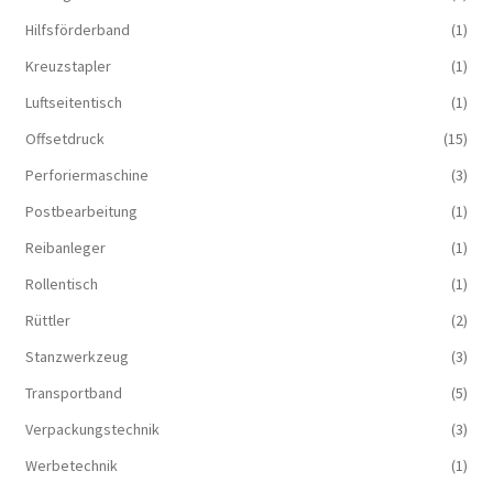
Hilfsförderband
(1)
Kreuzstapler
(1)
Luftseitentisch
(1)
Offsetdruck
(15)
Perforiermaschine
(3)
Postbearbeitung
(1)
Reibanleger
(1)
Rollentisch
(1)
Rüttler
(2)
Stanzwerkzeug
(3)
Transportband
(5)
Verpackungstechnik
(3)
Werbetechnik
(1)