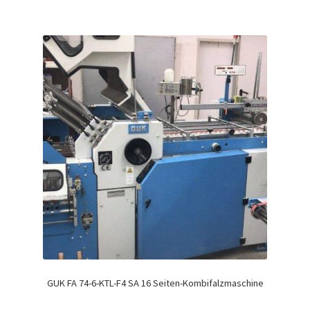
GUK FA 74-6-KTL-F4 SA 16 Seiten-Kombifalzmaschine