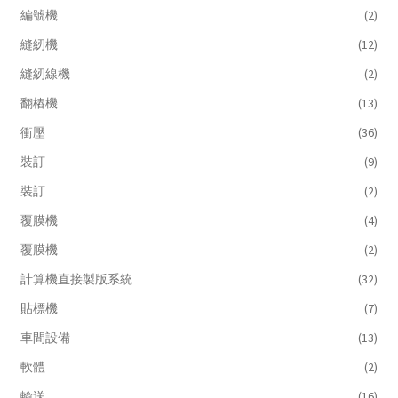
編號機
(2)
縫紉機
(12)
縫紉線機
(2)
翻樁機
(13)
衝壓
(36)
裝訂
(9)
裝訂
(2)
覆膜機
(4)
覆膜機
(2)
計算機直接製版系統
(32)
貼標機
(7)
車間設備
(13)
軟體
(2)
輸送
(16)