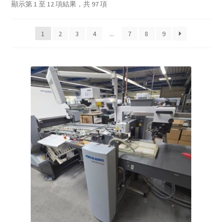
顯示第 1 至 12 項結果，共 97 項
1
2
3
4
...
7
8
9