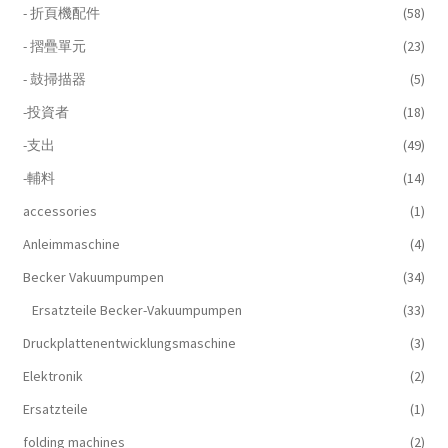
- 折頁機配件
(58)
- 摺疊單元
(23)
- 鼓掃描器
(5)
-投資者
(18)
-支出
(49)
-輔料
(14)
accessories
(1)
Anleimmaschine
(4)
Becker Vakuumpumpen
(34)
Ersatzteile Becker-Vakuumpumpen
(33)
Druckplattenentwicklungsmaschine
(3)
Elektronik
(2)
Ersatzteile
(1)
folding machines
(2)