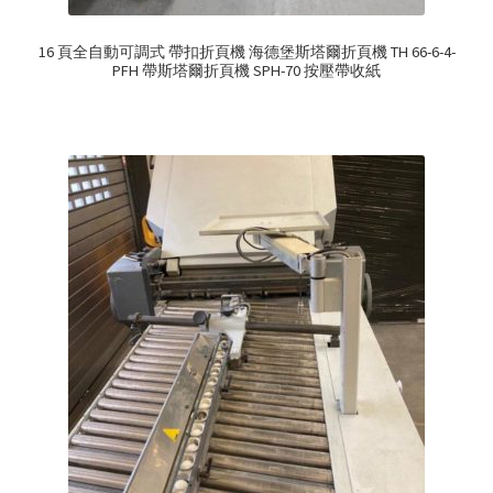
16 頁全自動可調式 帶扣折頁機 海德堡斯塔爾折頁機 TH 66-6-4-
PFH 帶斯塔爾折頁機 SPH-70 按壓帶收紙