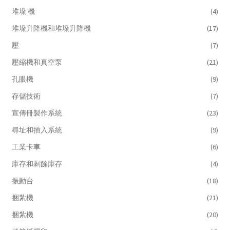
堆垛 機
(4)
堆垛升降機和堆垛升降機
(17)
壓
(7)
壓縮機和真空泵
(21)
孔眼機
(9)
存儲技術
(7)
宣傳冊製作系統
(23)
尋址和插入系統
(9)
工業卡車
(6)
庫存和剩餘庫存
(4)
振動台
(18)
捆紮機
(21)
捆紮機
(20)