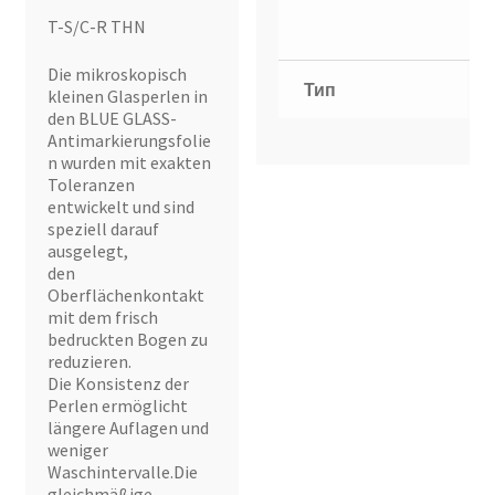
T-S/C-R THN
Die mikroskopisch
Тип
kleinen Glasperlen in
den BLUE GLASS-
Antimarkierungsfolie
n wurden mit exakten
Toleranzen
entwickelt und sind
speziell darauf
ausgelegt,
den
Oberflächenkontakt
mit dem frisch
bedruckten Bogen zu
reduzieren.
Die Konsistenz der
Perlen ermöglicht
längere Auflagen und
weniger
Waschintervalle.Die
gleichmäßige