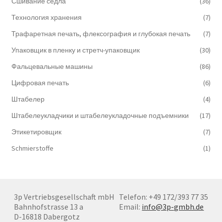
Сшивание седла
(36)
Технология хранения
(7)
Трафаретная печать, флексография и глубокая печать
(7)
Упаковщик в пленку и стретч-упаковщик
(30)
Фальцевальные машины
(86)
Цифровая печать
(6)
Штабелер
(4)
Штабелеукладчики и штабелеукладочные подъемники
(17)
Этикетировщик
(7)
Schmierstoffe
(1)
3p Vertriebsgesellschaft mbH
Telefon: +49 172/393 77 35
Bahnhofstrasse 13 a
Email:
info@3p-gmbh.de
D-16818 Dabergotz