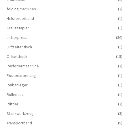
folding machines
(2)
Hilfsförderband
(1)
Kreuzstapler
(1)
Letterpress
(36)
Luftseitentisch
(1)
Offsetdruck
(15)
Perforiermaschine
(3)
Postbearbeitung
(1)
Reibanleger
(1)
Rollentisch
(1)
Rüttler
(2)
Stanzwerkzeug
(3)
Transportband
(5)