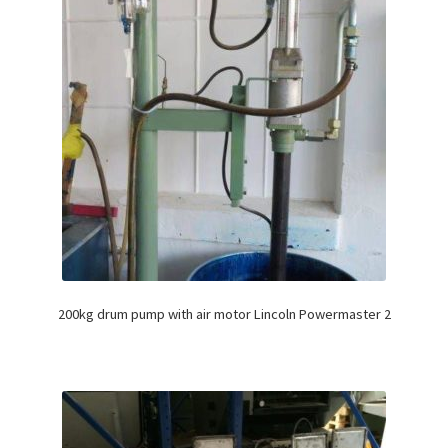
200kg drum pump with air motor Lincoln Powermaster 2