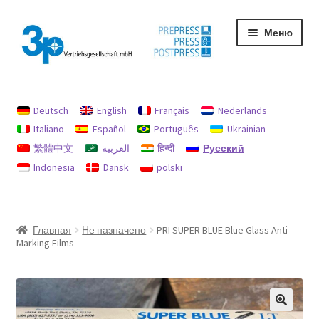
Перейти
Перейти
Меню
к
к
навигации
содержимому
Главная
Deutsch
English
Français
Nederlands
My Account
Italiano
Español
Português
Ukrainian
繁體中文
العربية
हिन्दी
Русский
Used machines
Indonesia
Dansk
polski
Защита данных
Оттиск
Главная
Не назначено
PRI SUPER BLUE Blue Glass Anti-
Marking Films
Политика возврата и возмещения