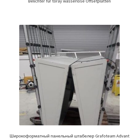
Belichter für toray wasserlose Offsetplatten
Широкоформатный панельный штабелер Grafoteam Advant