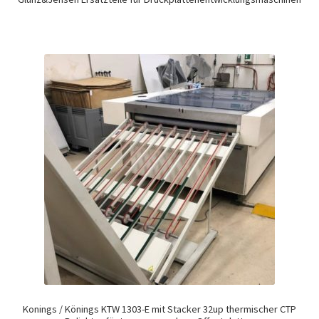
Konings / Könings KTW 1303-E mit Stacker 32up thermischer CTP