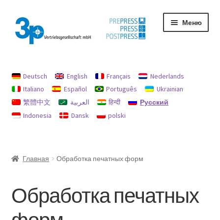
Перейти
Перейти
Меню
к
к
навигации
содержимому
Главная
Deutsch
English
Français
Nederlands
My Account
Italiano
Español
Português
Ukrainian
繁體中文
العربية
हिन्दी
Русский
Used machines
Indonesia
Dansk
polski
Защита данных
Оттиск
Главная
Обработка печатных форм
Политика возврата и возмещения
Обработка печатных