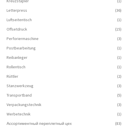
Kreuzstapler
(1)
Letterpress
(36)
Luftseitentisch
(1)
Offsetdruck
(15)
Perforiermaschine
(3)
Postbearbeitung
(1)
Reibanleger
(1)
Rollentisch
(1)
Rüttler
(2)
Stanzwerkzeug
(3)
Transportband
(5)
Verpackungstechnik
(3)
Werbetechnik
(1)
Ассортиментный переплетный цех
(83)