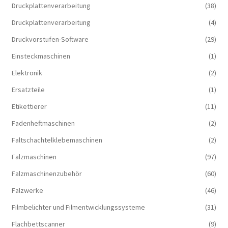
Druckplattenverarbeitung
(38)
Druckplattenverarbeitung
(4)
Druckvorstufen-Software
(29)
Einsteckmaschinen
(1)
Elektronik
(2)
Ersatzteile
(1)
Etikettierer
(11)
Fadenheftmaschinen
(2)
Faltschachtelklebemaschinen
(2)
Falzmaschinen
(97)
Falzmaschinenzubehör
(60)
Falzwerke
(46)
Filmbelichter und Filmentwicklungssysteme
(31)
Flachbettscanner
(9)