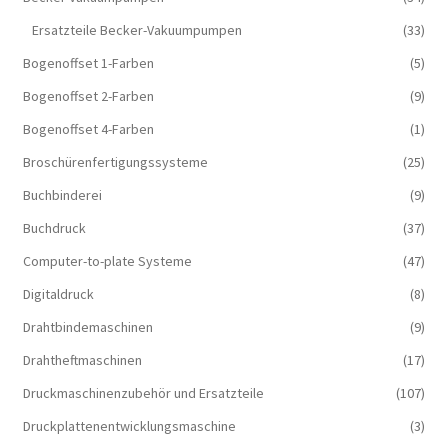
Ersatzteile Becker-Vakuumpumpen
(33)
Bogenoffset 1-Farben
(5)
Bogenoffset 2-Farben
(9)
Bogenoffset 4-Farben
(1)
Broschürenfertigungssysteme
(25)
Buchbinderei
(9)
Buchdruck
(37)
Computer-to-plate Systeme
(47)
Digitaldruck
(8)
Drahtbindemaschinen
(9)
Drahtheftmaschinen
(17)
Druckmaschinenzubehör und Ersatzteile
(107)
Druckplattenentwicklungsmaschine
(3)