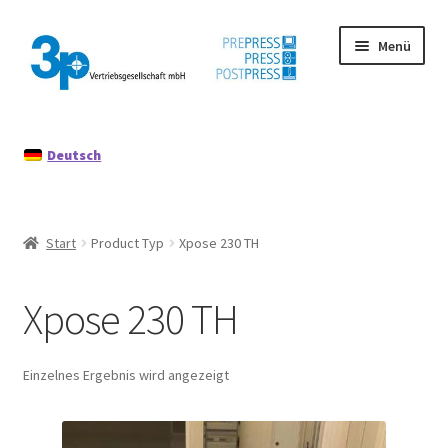
Zur
Zum
Menü
Navigation
Inhalt
springen
springen
Start
Deutsch
Datenschutz
Gebrauchtmaschinen
Start
Product Typ
Xpose 230 TH
Impressum
Xpose 230 TH
Mein Konto
Richtlinie für Rückerstattungen und Rückgaben
Einzelnes Ergebnis wird angezeigt