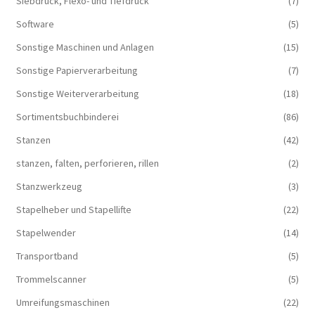
Siebdruck, Flexo- und Tiefdruck
(7)
Software
(5)
Sonstige Maschinen und Anlagen
(15)
Sonstige Papierverarbeitung
(7)
Sonstige Weiterverarbeitung
(18)
Sortimentsbuchbinderei
(86)
Stanzen
(42)
stanzen, falten, perforieren, rillen
(2)
Stanzwerkzeug
(3)
Stapelheber und Stapellifte
(22)
Stapelwender
(14)
Transportband
(5)
Trommelscanner
(5)
Umreifungsmaschinen
(22)