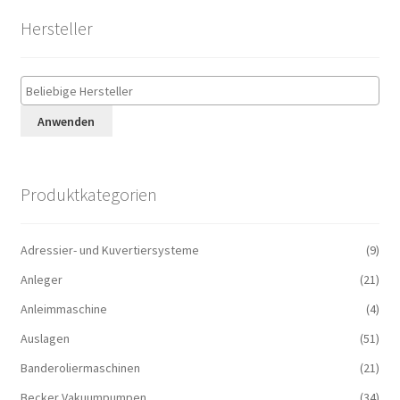
Hersteller
Anwenden
Produktkategorien
Adressier- und Kuvertiersysteme
(9)
Anleger
(21)
Anleimmaschine
(4)
Auslagen
(51)
Banderoliermaschinen
(21)
Becker Vakuumpumpen
(34)