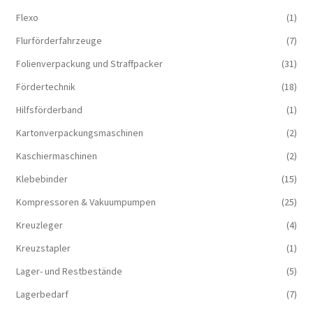
Flexo
(1)
Flurförderfahrzeuge
(7)
Folienverpackung und Straffpacker
(31)
Fördertechnik
(18)
Hilfsförderband
(1)
Kartonverpackungsmaschinen
(2)
Kaschiermaschinen
(2)
Klebebinder
(15)
Kompressoren & Vakuum­pumpen
(25)
Kreuzleger
(4)
Kreuzstapler
(1)
Lager- und Restbestände
(5)
Lagerbedarf
(7)