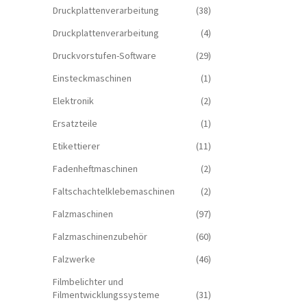
Druckplattenverarbeitung
(38)
Druckplattenverarbeitung
(4)
Druckvorstufen-Software
(29)
Einsteckmaschinen
(1)
Elektronik
(2)
Ersatzteile
(1)
Etikettierer
(11)
Fadenheftmaschinen
(2)
Faltschachtelklebemaschinen
(2)
Falzmaschinen
(97)
Falzmaschinenzubehör
(60)
Falzwerke
(46)
Filmbelichter und
Filmentwicklungssysteme
(31)