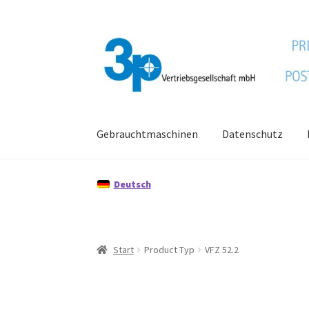
Zur
Zum
Navigation
Inhalt
springen
springen
Gebrauchtmaschinen
Datenschutz
Start
Datenschutz
Gebrauchtmaschinen
Imp
Deutsch
Start
Product Typ
VFZ 52.2