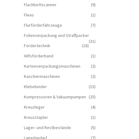
Flachbettscanner
(9)
Flexo
(1)
Flurförderfahrzeuge
(7)
Folienverpackung und Straffpacker
(31)
Fördertechnik
(18)
Hilfsförderband
(1)
Kartonverpackungsmaschinen
(2)
Kaschiermaschinen
(2)
Klebebinder
(15)
Kompressoren & Vakuum­pumpen
(25)
Kreuzleger
(4)
Kreuzstapler
(1)
Lager- und Restbestände
(5)
Lagerbedarf
(7)