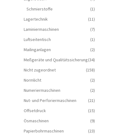
Schmierstoffe
(1)
Lagertechnik
(11)
Laminiermaschinen
(7)
Luftseitentisch
(1)
Mailinganlagen
(2)
Meßgeräte und Qualitätssicherung
(34)
Nicht zugeordnet
(158)
Normlicht
(2)
Numeriermaschinen
(2)
Nut- und Perforiermaschinen
(21)
Offsetdruck
(15)
Ösmaschinen
(9)
Papierbohrmaschinen
(23)