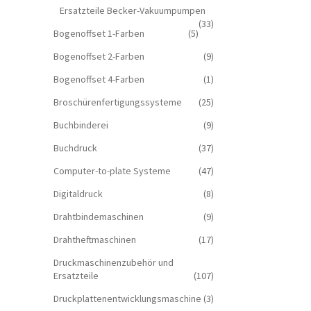
Ersatzteile Becker-Vakuumpumpen
(33)
Bogenoffset 1-Farben
(5)
Bogenoffset 2-Farben
(9)
Bogenoffset 4-Farben
(1)
Broschürenfertigungssysteme
(25)
Buchbinderei
(9)
Buchdruck
(37)
Computer-to-plate Systeme
(47)
Digitaldruck
(8)
Drahtbindemaschinen
(9)
Drahtheftmaschinen
(17)
Druckmaschinenzubehör und
Ersatzteile
(107)
Druckplattenentwicklungsmaschine
(3)