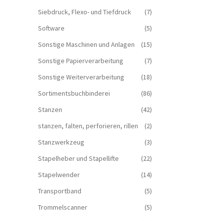
Siebdruck, Flexo- und Tiefdruck
(7)
Software
(5)
Sonstige Maschinen und Anlagen
(15)
Sonstige Papierverarbeitung
(7)
Sonstige Weiterverarbeitung
(18)
Sortimentsbuchbinderei
(86)
Stanzen
(42)
stanzen, falten, perforieren, rillen
(2)
Stanzwerkzeug
(3)
Stapelheber und Stapellifte
(22)
Stapelwender
(14)
Transportband
(5)
Trommelscanner
(5)