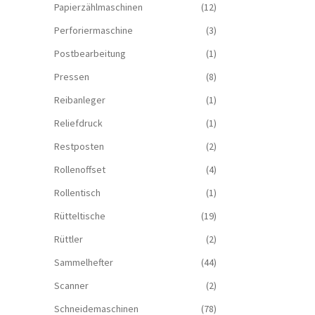
Papierzählmaschinen
(12)
Perforiermaschine
(3)
Postbearbeitung
(1)
Pressen
(8)
Reibanleger
(1)
Reliefdruck
(1)
Restposten
(2)
Rollenoffset
(4)
Rollentisch
(1)
Rütteltische
(19)
Rüttler
(2)
Sammelhefter
(44)
Scanner
(2)
Schneidemaschinen
(78)