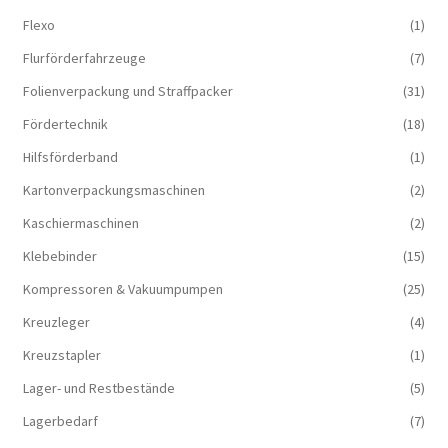
Flexo
(1)
Flurförderfahrzeuge
(7)
Folienverpackung und Straffpacker
(31)
Fördertechnik
(18)
Hilfsförderband
(1)
Kartonverpackungsmaschinen
(2)
Kaschiermaschinen
(2)
Klebebinder
(15)
Kompressoren & Vakuum­pumpen
(25)
Kreuzleger
(4)
Kreuzstapler
(1)
Lager- und Restbestände
(5)
Lagerbedarf
(7)