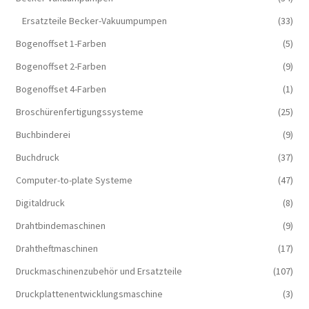
Ersatzteile Becker-Vakuumpumpen
(33)
Bogenoffset 1-Farben
(5)
Bogenoffset 2-Farben
(9)
Bogenoffset 4-Farben
(1)
Broschürenfertigungssysteme
(25)
Buchbinderei
(9)
Buchdruck
(37)
Computer-to-plate Systeme
(47)
Digitaldruck
(8)
Drahtbindemaschinen
(9)
Drahtheftmaschinen
(17)
Druckmaschinenzubehör und Ersatzteile
(107)
Druckplattenentwicklungsmaschine
(3)