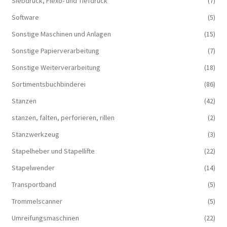
Siebdruck, Flexo- und Tiefdruck
(7)
Software
(5)
Sonstige Maschinen und Anlagen
(15)
Sonstige Papierverarbeitung
(7)
Sonstige Weiterverarbeitung
(18)
Sortimentsbuchbinderei
(86)
Stanzen
(42)
stanzen, falten, perforieren, rillen
(2)
Stanzwerkzeug
(3)
Stapelheber und Stapellifte
(22)
Stapelwender
(14)
Transportband
(5)
Trommelscanner
(5)
Umreifungsmaschinen
(22)