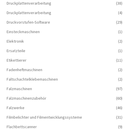
Druckplattenverarbeitung
(38)
Druckplattenverarbeitung
(4)
Druckvorstufen-Software
(29)
Einsteckmaschinen
(1)
Elektronik
(2)
Ersatzteile
(1)
Etikettierer
(11)
Fadenheftmaschinen
(2)
Faltschachtelklebemaschinen
(2)
Falzmaschinen
(97)
Falzmaschinenzubehör
(60)
Falzwerke
(46)
Filmbelichter und Filmentwicklungssysteme
(31)
Flachbettscanner
(9)