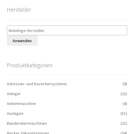
Hersteller
Anwenden
Produktkategorien
Adressier- und Kuvertiersysteme
(9)
Anleger
(21)
Anleimmaschine
(4)
Auslagen
(51)
Banderoliermaschinen
(21)
Becker Vakuumpumpen
(34)