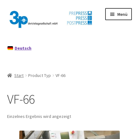
Zur
Zum
Menü
Navigation
Inhalt
springen
springen
Start
Deutsch
Datenschutz
Gebrauchtmaschinen
Start
Product Typ
VF-66
Impressum
VF-66
Mein Konto
Richtlinie für Rückerstattungen und Rückgaben
Einzelnes Ergebnis wird angezeigt