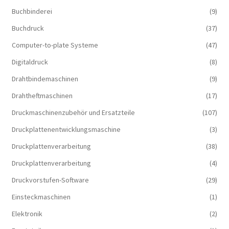
Buchbinderei
(9)
Buchdruck
(37)
Computer-to-plate Systeme
(47)
Digitaldruck
(8)
Drahtbindemaschinen
(9)
Drahtheftmaschinen
(17)
Druckmaschinenzubehör und Ersatzteile
(107)
Druckplattenentwicklungsmaschine
(3)
Druckplattenverarbeitung
(38)
Druckplattenverarbeitung
(4)
Druckvorstufen-Software
(29)
Einsteckmaschinen
(1)
Elektronik
(2)