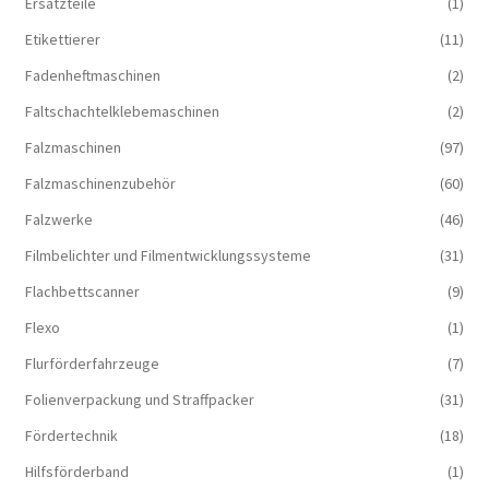
Ersatzteile
(1)
Etikettierer
(11)
Fadenheftmaschinen
(2)
Faltschachtelklebemaschinen
(2)
Falzmaschinen
(97)
Falzmaschinenzubehör
(60)
Falzwerke
(46)
Filmbelichter und Filmentwicklungssysteme
(31)
Flachbettscanner
(9)
Flexo
(1)
Flurförderfahrzeuge
(7)
Folienverpackung und Straffpacker
(31)
Fördertechnik
(18)
Hilfsförderband
(1)