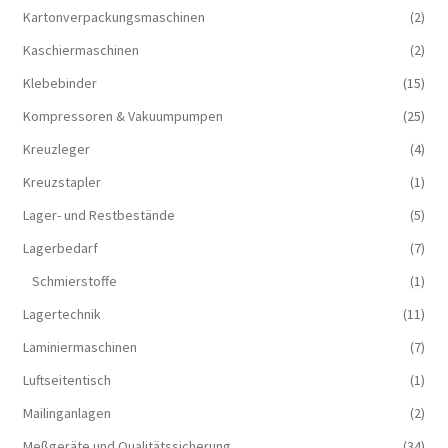
Kartonverpackungsmaschinen
(2)
Kaschiermaschinen
(2)
Klebebinder
(15)
Kompressoren & Vakuum­pumpen
(25)
Kreuzleger
(4)
Kreuzstapler
(1)
Lager- und Restbestände
(5)
Lagerbedarf
(7)
Schmierstoffe
(1)
Lagertechnik
(11)
Laminiermaschinen
(7)
Luftseitentisch
(1)
Mailinganlagen
(2)
Meßgeräte und Qualitätssicherung
(34)