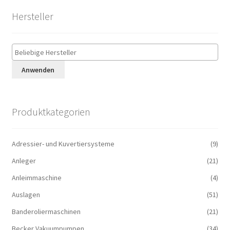
Hersteller
Anwenden
Produktkategorien
Adressier- und Kuvertiersysteme
(9)
Anleger
(21)
Anleimmaschine
(4)
Auslagen
(51)
Banderoliermaschinen
(21)
Becker Vakuumpumpen
(34)