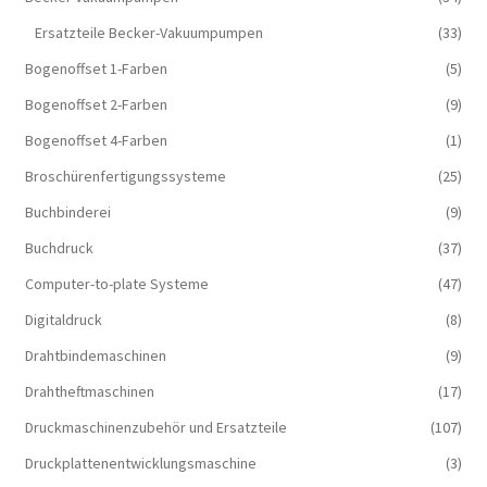
Ersatzteile Becker-Vakuumpumpen
(33)
Bogenoffset 1-Farben
(5)
Bogenoffset 2-Farben
(9)
Bogenoffset 4-Farben
(1)
Broschürenfertigungssysteme
(25)
Buchbinderei
(9)
Buchdruck
(37)
Computer-to-plate Systeme
(47)
Digitaldruck
(8)
Drahtbindemaschinen
(9)
Drahtheftmaschinen
(17)
Druckmaschinenzubehör und Ersatzteile
(107)
Druckplattenentwicklungsmaschine
(3)