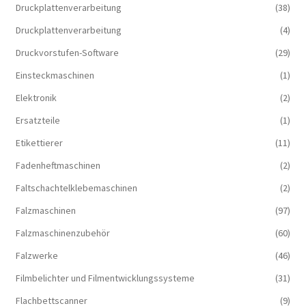
Druckplattenverarbeitung
(38)
Druckplattenverarbeitung
(4)
Druckvorstufen-Software
(29)
Einsteckmaschinen
(1)
Elektronik
(2)
Ersatzteile
(1)
Etikettierer
(11)
Fadenheftmaschinen
(2)
Faltschachtelklebemaschinen
(2)
Falzmaschinen
(97)
Falzmaschinenzubehör
(60)
Falzwerke
(46)
Filmbelichter und Filmentwicklungssysteme
(31)
Flachbettscanner
(9)