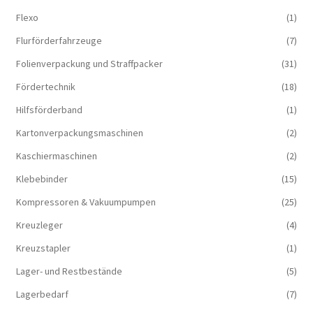
Flexo
(1)
Flurförderfahrzeuge
(7)
Folienverpackung und Straffpacker
(31)
Fördertechnik
(18)
Hilfsförderband
(1)
Kartonverpackungsmaschinen
(2)
Kaschiermaschinen
(2)
Klebebinder
(15)
Kompressoren & Vakuum­pumpen
(25)
Kreuzleger
(4)
Kreuzstapler
(1)
Lager- und Restbestände
(5)
Lagerbedarf
(7)