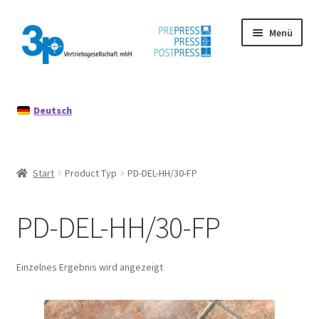
Zur
Zum
Menü
Navigation
Inhalt
springen
springen
Start
Deutsch
Datenschutz
Gebrauchtmaschinen
Start
Product Typ
PD-DEL-HH/30-FP
Impressum
PD-DEL-HH/30-FP
Mein Konto
Richtlinie für Rückerstattungen und Rückgaben
Einzelnes Ergebnis wird angezeigt