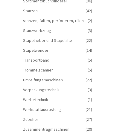
Sortimentsbuchbinderei
(86)
Stanzen
(42)
stanzen, falten, perforieren, rillen
(2)
Stanzwerkzeug
(3)
Stapelheber und Stapellifte
(22)
Stapelwender
(14)
Transportband
(5)
Trommelscanner
(5)
Umreifungsmaschinen
(22)
Verpackungstechnik
(3)
Werbetechnik
(1)
Werkstattausrüstung
(21)
Zubehör
(27)
Zusammentragmaschinen
(20)