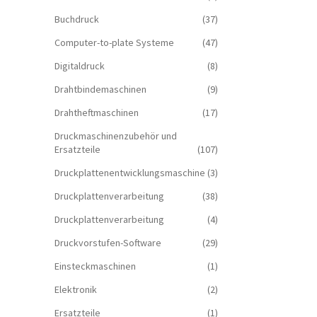
Buchdruck
(37)
Computer-to-plate Systeme
(47)
Digitaldruck
(8)
Drahtbindemaschinen
(9)
Drahtheftmaschinen
(17)
Druckmaschinenzubehör und
Ersatzteile
(107)
Druckplattenentwicklungsmaschine
(3)
Druckplattenverarbeitung
(38)
Druckplattenverarbeitung
(4)
Druckvorstufen-Software
(29)
Einsteckmaschinen
(1)
Elektronik
(2)
Ersatzteile
(1)