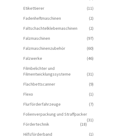
Etikettierer
(11)
Fadenheftmaschinen
(2)
Faltschachtelklebemaschinen
(2)
Falzmaschinen
(97)
Falzmaschinenzubehör
(60)
Falzwerke
(46)
Filmbelichter und
Filmentwicklungssysteme
(31)
Flachbettscanner
(9)
Flexo
(1)
Flurförderfahrzeuge
(7)
Folienverpackung und Straffpacker
(31)
Fördertechnik
(18)
Hilfsförderband
(1)