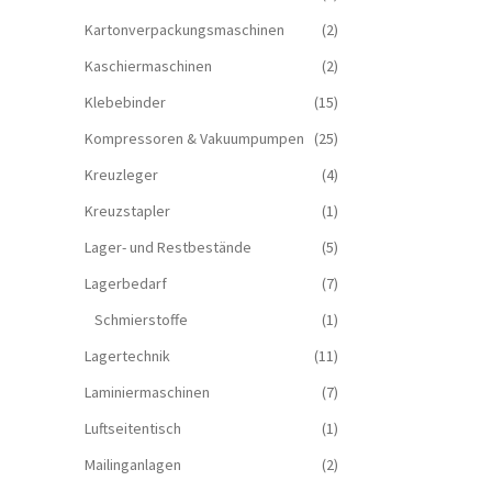
Kartonverpackungsmaschinen
(2)
Kaschiermaschinen
(2)
Klebebinder
(15)
Kompressoren & Vakuum­pumpen
(25)
Kreuzleger
(4)
Kreuzstapler
(1)
Lager- und Restbestände
(5)
Lagerbedarf
(7)
Schmierstoffe
(1)
Lagertechnik
(11)
Laminiermaschinen
(7)
Luftseitentisch
(1)
Mailinganlagen
(2)