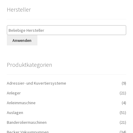
Hersteller
Anwenden
Produktkategorien
Adressier- und Kuvertiersysteme
(9)
Anleger
(21)
Anleimmaschine
(4)
Auslagen
(51)
Banderoliermaschinen
(21)
Becker Vakuumpumpen
(34)