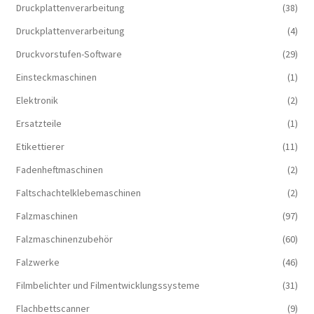
Druckplattenverarbeitung
(38)
Druckplattenverarbeitung
(4)
Druckvorstufen-Software
(29)
Einsteckmaschinen
(1)
Elektronik
(2)
Ersatzteile
(1)
Etikettierer
(11)
Fadenheftmaschinen
(2)
Faltschachtelklebemaschinen
(2)
Falzmaschinen
(97)
Falzmaschinenzubehör
(60)
Falzwerke
(46)
Filmbelichter und Filmentwicklungssysteme
(31)
Flachbettscanner
(9)