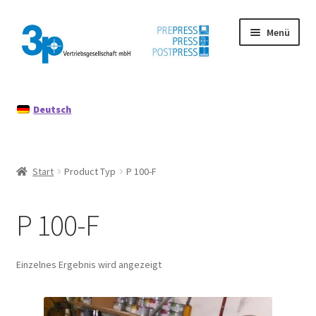
Zur
Zum
Menü
Navigation
Inhalt
springen
springen
Start
Deutsch
Datenschutz
Gebrauchtmaschinen
Start
Product Typ
P 100-F
Impressum
P 100-F
Mein Konto
Richtlinie für Rückerstattungen und Rückgaben
Einzelnes Ergebnis wird angezeigt