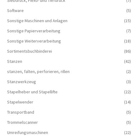
Siebdruck, Flexo- und Tiefdruck
(7)
Software
(5)
Sonstige Maschinen und Anlagen
(15)
Sonstige Papierverarbeitung
(7)
Sonstige Weiterverarbeitung
(18)
Sortimentsbuchbinderei
(86)
Stanzen
(42)
stanzen, falten, perforieren, rillen
(2)
Stanzwerkzeug
(3)
Stapelheber und Stapellifte
(22)
Stapelwender
(14)
Transportband
(5)
Trommelscanner
(5)
Umreifungsmaschinen
(22)