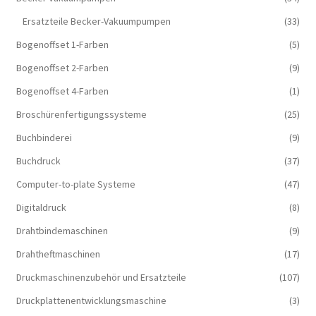
Ersatzteile Becker-Vakuumpumpen
(33)
Bogenoffset 1-Farben
(5)
Bogenoffset 2-Farben
(9)
Bogenoffset 4-Farben
(1)
Broschürenfertigungssysteme
(25)
Buchbinderei
(9)
Buchdruck
(37)
Computer-to-plate Systeme
(47)
Digitaldruck
(8)
Drahtbindemaschinen
(9)
Drahtheftmaschinen
(17)
Druckmaschinenzubehör und Ersatzteile
(107)
Druckplattenentwicklungsmaschine
(3)