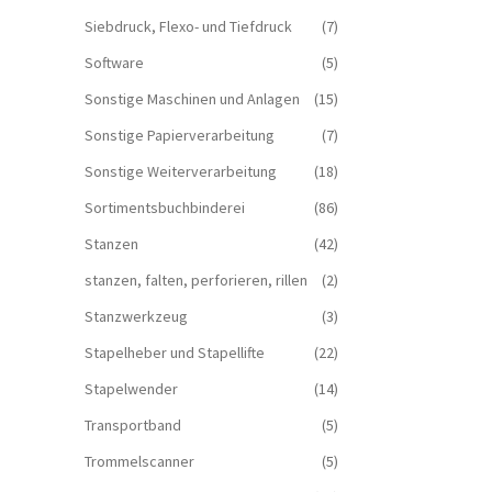
Siebdruck, Flexo- und Tiefdruck
(7)
Software
(5)
Sonstige Maschinen und Anlagen
(15)
Sonstige Papierverarbeitung
(7)
Sonstige Weiterverarbeitung
(18)
Sortimentsbuchbinderei
(86)
Stanzen
(42)
stanzen, falten, perforieren, rillen
(2)
Stanzwerkzeug
(3)
Stapelheber und Stapellifte
(22)
Stapelwender
(14)
Transportband
(5)
Trommelscanner
(5)