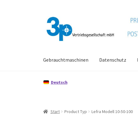
Zur
Zum
Navigation
Inhalt
springen
springen
Gebrauchtmaschinen
Datenschutz
Start
Datenschutz
Gebrauchtmaschinen
Imp
Deutsch
Start
Product Typ
Lefra Modell 10-50-100