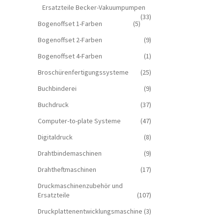
Ersatzteile Becker-Vakuumpumpen
(33)
Bogenoffset 1-Farben
(5)
Bogenoffset 2-Farben
(9)
Bogenoffset 4-Farben
(1)
Broschürenfertigungssysteme
(25)
Buchbinderei
(9)
Buchdruck
(37)
Computer-to-plate Systeme
(47)
Digitaldruck
(8)
Drahtbindemaschinen
(9)
Drahtheftmaschinen
(17)
Druckmaschinenzubehör und
Ersatzteile
(107)
Druckplattenentwicklungsmaschine
(3)