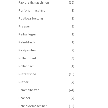
Papierzählmaschinen
(12)
Perforiermaschine
(3)
Postbearbeitung
(1)
Pressen
(8)
Reibanleger
(1)
Reliefdruck
(1)
Restposten
(2)
Rollenoffset
(4)
Rollentisch
(1)
Rütteltische
(19)
Rüttler
(2)
Sammelhefter
(44)
Scanner
(2)
Schneidemaschinen
(78)