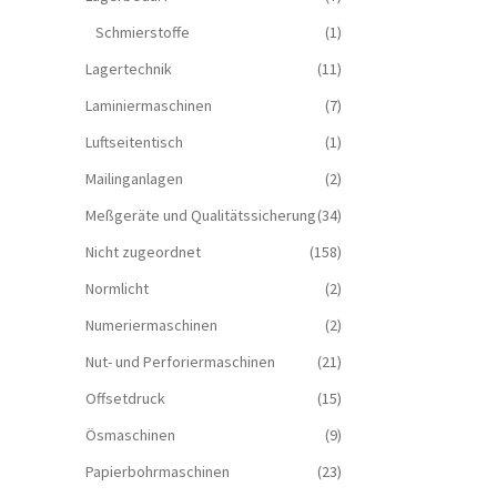
Schmierstoffe
(1)
Lagertechnik
(11)
Laminiermaschinen
(7)
Luftseitentisch
(1)
Mailinganlagen
(2)
Meßgeräte und Qualitätssicherung
(34)
Nicht zugeordnet
(158)
Normlicht
(2)
Numeriermaschinen
(2)
Nut- und Perforiermaschinen
(21)
Offsetdruck
(15)
Ösmaschinen
(9)
Papierbohrmaschinen
(23)