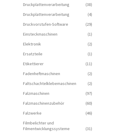
Druckplattenverarbeitung
(38)
Druckplattenverarbeitung
(4)
Druckvorstufen-Software
(29)
Einsteckmaschinen
(1)
Elektronik
(2)
Ersatzteile
(1)
Etikettierer
(11)
Fadenheftmaschinen
(2)
Faltschachtelklebemaschinen
(2)
Falzmaschinen
(97)
Falzmaschinenzubehör
(60)
Falzwerke
(46)
Filmbelichter und
Filmentwicklungssysteme
(31)