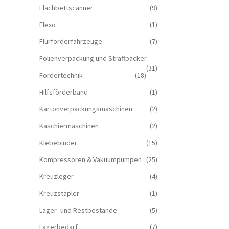
Flachbettscanner
(9)
Flexo
(1)
Flurförderfahrzeuge
(7)
Folienverpackung und Straffpacker
(31)
Fördertechnik
(18)
Hilfsförderband
(1)
Kartonverpackungsmaschinen
(2)
Kaschiermaschinen
(2)
Klebebinder
(15)
Kompressoren & Vakuum­pumpen
(25)
Kreuzleger
(4)
Kreuzstapler
(1)
Lager- und Restbestände
(5)
Lagerbedarf
(7)