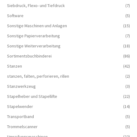
Siebdruck, Flexo- und Tiefdruck
(7)
Software
(5)
Sonstige Maschinen und Anlagen
(15)
Sonstige Papierverarbeitung
(7)
Sonstige Weiterverarbeitung
(18)
Sortimentsbuchbinderei
(86)
Stanzen
(42)
stanzen, falten, perforieren, rillen
(2)
Stanzwerkzeug
(3)
Stapelheber und Stapellifte
(22)
Stapelwender
(14)
Transportband
(5)
Trommelscanner
(5)
Umreifungsmaschinen
(22)