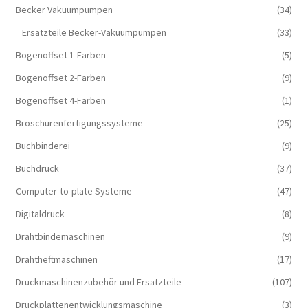
Becker Vakuumpumpen
(34)
Ersatzteile Becker-Vakuumpumpen
(33)
Bogenoffset 1-Farben
(5)
Bogenoffset 2-Farben
(9)
Bogenoffset 4-Farben
(1)
Broschürenfertigungssysteme
(25)
Buchbinderei
(9)
Buchdruck
(37)
Computer-to-plate Systeme
(47)
Digitaldruck
(8)
Drahtbindemaschinen
(9)
Drahtheftmaschinen
(17)
Druckmaschinenzubehör und Ersatzteile
(107)
Druckplattenentwicklungsmaschine
(3)