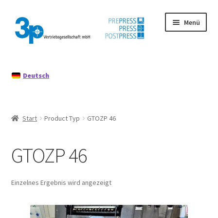
Zur
Zum
Menü
Navigation
Inhalt
springen
springen
Start
Deutsch
Datenschutz
Gebrauchtmaschinen
Start
Product Typ
GTOZP 46
Impressum
GTOZP 46
Mein Konto
Richtlinie für Rückerstattungen und Rückgaben
Einzelnes Ergebnis wird angezeigt