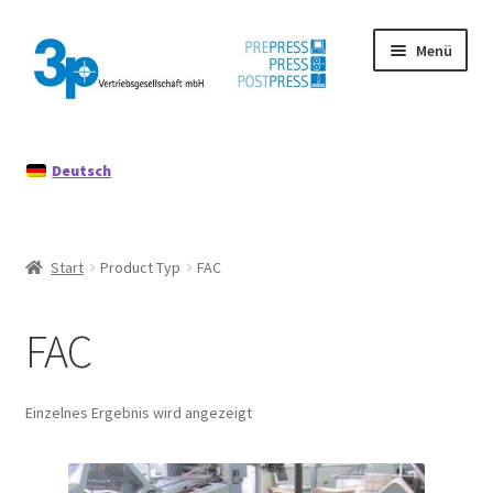
Zur
Zum
Menü
Navigation
Inhalt
springen
springen
Start
Deutsch
Datenschutz
Gebrauchtmaschinen
Start
Product Typ
FAC
Impressum
FAC
Mein Konto
Richtlinie für Rückerstattungen und Rückgaben
Einzelnes Ergebnis wird angezeigt