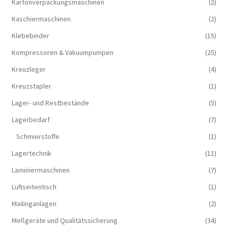
Kartonverpackungsmaschinen
(2)
Kaschiermaschinen
(2)
Klebebinder
(15)
Kompressoren & Vakuum­pumpen
(25)
Kreuzleger
(4)
Kreuzstapler
(1)
Lager- und Restbestände
(5)
Lagerbedarf
(7)
Schmierstoffe
(1)
Lagertechnik
(11)
Laminiermaschinen
(7)
Luftseitentisch
(1)
Mailinganlagen
(2)
Meßgeräte und Qualitätssicherung
(34)