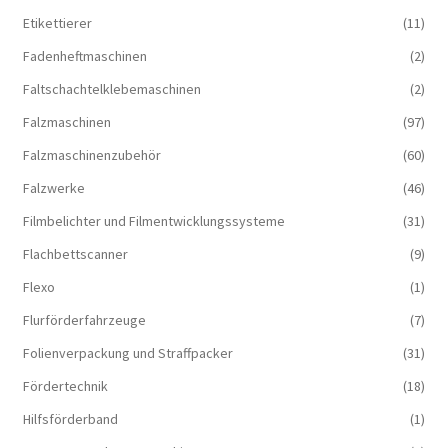
Etikettierer
(11)
Fadenheftmaschinen
(2)
Faltschachtelklebemaschinen
(2)
Falzmaschinen
(97)
Falzmaschinenzubehör
(60)
Falzwerke
(46)
Filmbelichter und Filmentwicklungssysteme
(31)
Flachbettscanner
(9)
Flexo
(1)
Flurförderfahrzeuge
(7)
Folienverpackung und Straffpacker
(31)
Fördertechnik
(18)
Hilfsförderband
(1)